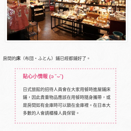
房間的
床
（布団・ふとん）鋪已經都鋪好了。
貼心小情報
(ɔ ˘⌣˘)
日式旅館的招待人員會在大家用餐時進屋鋪床
鋪，因此貴重物品應該在用餐時隨身攜帶，或
是房間如有金庫時可以鎖在金庫裡。在日本大
多數的人會請櫃檯人員保管。