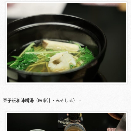
豆子飯和
味噌湯
（味噌汁・みそしる）。