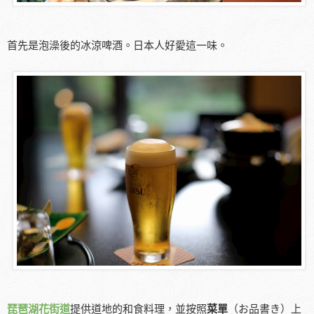
首先是泡澡後的冰涼啤酒。日本人好愛這一味。
琵琶湖花街道
提供道地的和食料理，並按照
菜單
（お品書き）上