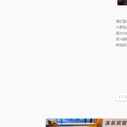
預訂富
川景色
南20
的“4級
時尚的
1 / 3