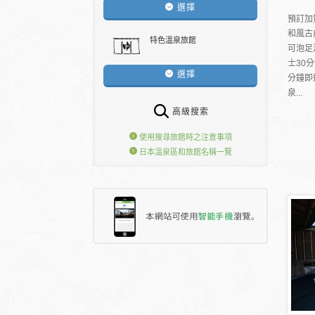
選擇
預訂加
和風古
特色溫泉旅館
可泡足
士30
選擇
分鐘即
泉...
高級搜索
使用搜尋旅館時之注意事項
日本溫泉區和旅館名稱一覽