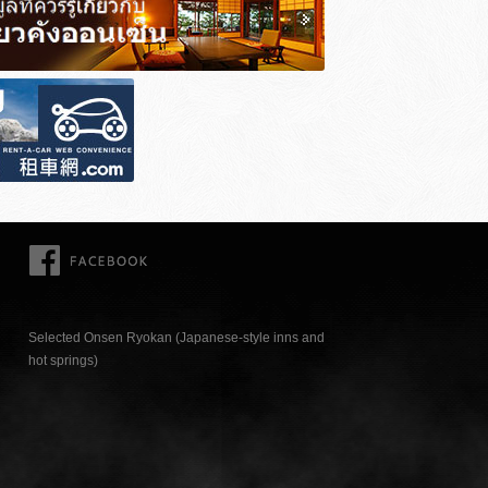
FACEBOOK
Selected Onsen Ryokan (Japanese-style inns and
hot springs)