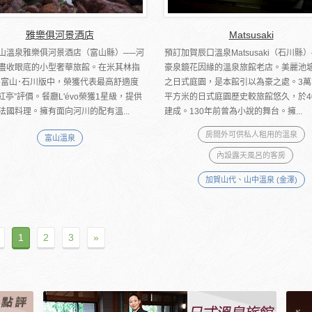
雅樂俱河景酒店
Matsusaki
山溫泉雅樂俱河景酒店（富山縣）──河
預訂加賀辰口溫泉Matsusaki（石川縣
盡收眼底的小型奢華旅館。在米其林指
豪泉鏡花因緣的溫泉旅館老店。美麗池
16富山･石川版中，榮獲代表最高舒適度
之日式庭園，是本館引以為豪之處。3萬3
紅亭”評價。餐廳L'évo榮獲1星級，提供
平方米的日式庭園歷史較旅館悠久，於4
法國料理。擁有面向河川的配有溫...
建成。130年前曾為小說的舞台。擁...
房間外可供私人租用的溫泉
富山溫泉
內設露天風呂的客房
加賀山代、山中溫泉 (金澤)
1
2
3
»