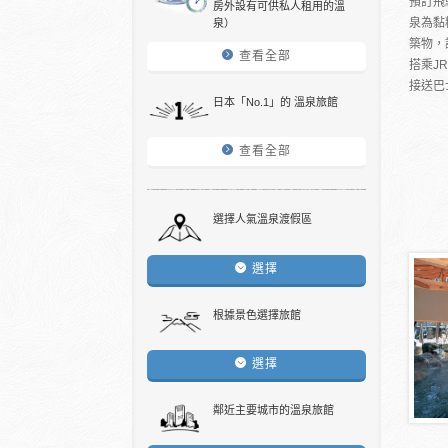
預訂飛
房外設有可供私人租用的溫
泉為黏
泉）
築物，
查看全部
搭乘J
接送巴士
日本「No.1」的 溫泉旅館
查看全部
選擇人氣溫泉渡假區
選擇
根據景色選擇旅館
選擇
鄰近主要城市的溫泉旅館