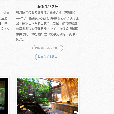
海游能登之庄
──從露
預訂輪島佞武多溫泉海游能登之庄（石川縣）
天浴池
──由於山豬躺臥浸泡於其中療傷而被發現的溫
1小時
泉。瞭望日本海的日式溫泉旅館。實際體驗炕
分鐘（或
爐與榻榻米的沉靜安穩。 交通：從能登機場搭
.
乘共享的士30分鐘即達（需事先預約） 提供私
家溫...
內設露天風呂的客房
輪島佞武多溫泉