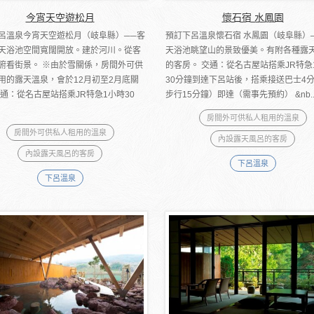
今宵天空遊松月
懷石宿 水鳳園
呂溫泉今宵天空遊松月（岐阜縣）──客
預訂下呂溫泉懷石宿 水鳳園（岐阜縣）
天浴池空間寬闊開放。建於河川。從客
天浴池眺望山的景致優美。有附各種露
俯看街景。 ※由於雪關係，房間外可供
的客房。 交通：從名古屋站搭乘JR特急
用的露天溫泉，會於12月初至2月底關
30分鐘到達下呂站後，搭乘接送巴士4
交通：從名古屋站搭乘JR特急1小時30
步行15分鐘）即達（需事先預約） &nb..
房間外可供私人租用的溫泉
房間外可供私人租用的溫泉
內設露天風呂的客房
內設露天風呂的客房
下呂溫泉
下呂溫泉