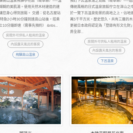
驒高山溫泉飛驒亭花扇（岐阜縣）──溫
預訂下呂溫泉湯之島館（岐阜縣）──這
糊糊的美肌湯。使用天然木材建造的建
傳統風格的日式溫泉旅館佇立在深山之
讓您身心得到放鬆。 交通：從名古屋站
於一覽下呂溫泉街景的高地之上，佔地達
R特急2小時30分鐘到達高山站後，搭乘
萬5千平方米，歷史悠久，共有三層的木
10分鐘即達（需事先預約） &nbs...
更被日本政府認定為「登錄有形文化財
房全部...
房間外可供私人租用的溫泉
房間外可供私人租用的溫泉
內設露天風呂的客房
內設露天風呂的客房
飛驒高山溫泉
下呂溫泉