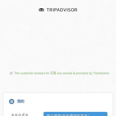
TRIPADVISOR
The customer reviews for 花紫 are owned & provided by TripAdvisor
預約
顯示價格(所有種類的客房)