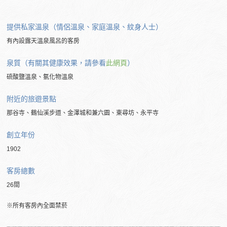
提供私家溫泉（情侶溫泉、家庭溫泉、紋身人士）
有內設露天溫泉風呂的客房
泉質（有關其健康效果，請參看
此網頁
）
硫酸鹽溫泉、氯化物溫泉
附近的旅遊景點
那谷寺、鶴仙溪步道、金澤城和兼六園、東尋坊、永平寺
創立年份
1902
客房總數
26間
※所有客房內全面禁菸