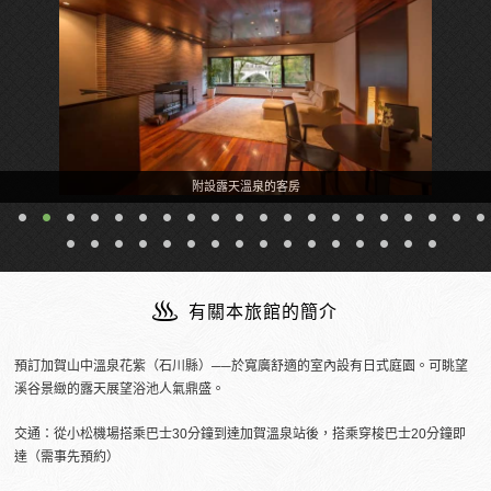
附設露天溫泉的客房
有關本旅館的簡介
預訂加賀山中溫泉花紫（石川縣）──於寬廣舒適的室內設有日式庭園。可眺望
溪谷景緻的露天展望浴池人氣鼎盛。
交通：從小松機場搭乘巴士30分鐘到達加賀溫泉站後，搭乘穿梭巴士20分鐘即
達（需事先預約）