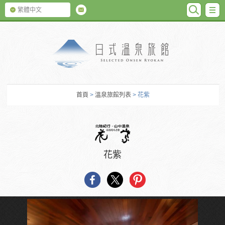
SEARC
M
繁體中文
日式温泉旅館
首頁
>
溫泉旅館列表
> 花紫
花紫