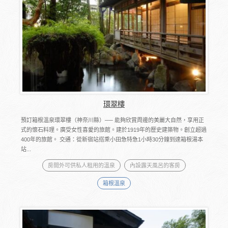
環翠樓
預訂箱根溫泉環翠樓（神奈川縣）── 能夠欣賞周邊的美麗大自然，享用正
式的懷石料理。廣受女性喜愛的旅館。建於1919年的歷史建築物。創立超過
400年的旅館。 交通：從新宿站搭乘小田急特急1小時30分鐘到達箱根湯本
站...
房間外可供私人租用的溫泉
內設露天風呂的客房
箱根溫泉