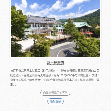
富士屋飯店
預訂箱根溫泉富士屋飯店（神奈川縣）── 歷史與傳統為其增添色彩的古典
度假酒店。客房全面備有天然溫泉。另有1萬萬6000平方米的庭園。 交通：
從新宿站搭乘小田急特急1小時30分鐘到達箱根湯本站後，搭乘箱根登山電
車2...
內設露天風呂的客房
箱根溫泉