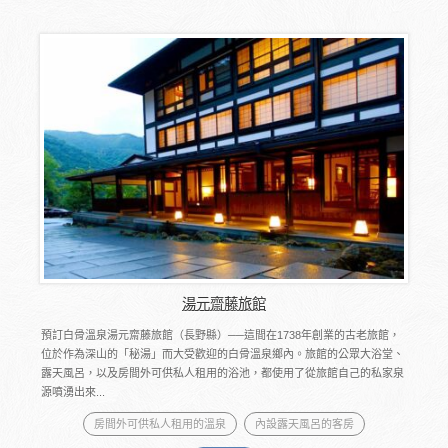
湯元齋藤旅館
預訂白骨溫泉湯元齋藤旅館（長野縣）──這間在1738年創業的古老旅館，
位於作為深山的「秘湯」而大受歡迎的白骨溫泉鄉內。旅館的公眾大浴堂、
露天風呂，以及房間外可供私人租用的浴池，都使用了從旅館自己的私家泉
源噴湧出來...
房間外可供私人租用的溫泉
內設露天風呂的客房