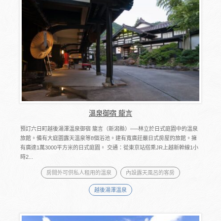
溫泉御宿 龍言
預訂六日町越後湯澤溫泉御宿 龍言（新潟縣）──林立於日式庭園中的溫泉
旅館。備有大庭園露天溫泉等8個浴池。建有寬廣莊嚴日式房屋的旅館。擁
有廣達1萬3000平方米的日式庭園。 交通：從東京站搭乘JR上越新幹線1小
時2...
房間外可供私人租用的溫泉
內設露天風呂的客房
越後湯澤溫泉