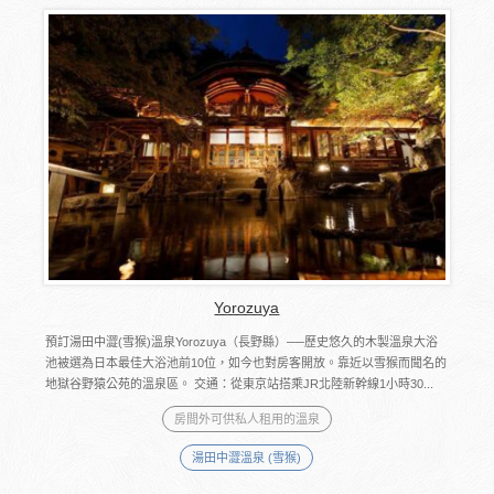
Yorozuya
預訂湯田中澀(雪猴)溫泉Yorozuya（長野縣）──歷史悠久的木製溫泉大浴
池被選為日本最佳大浴池前10位，如今也對房客開放。靠近以雪猴而聞名的
地獄谷野猿公苑的溫泉區。 交通：從東京站搭乘JR北陸新幹線1小時30...
房間外可供私人租用的溫泉
湯田中澀溫泉 (雪猴)