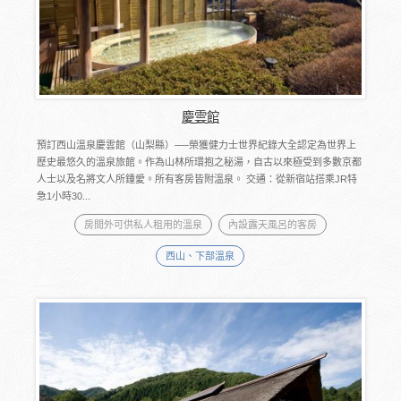
慶雲館
預訂西山溫泉慶雲館（山梨縣）──榮獲健力士世界紀錄大全認定為世界上
歷史最悠久的溫泉旅館。作為山林所環抱之秘湯，自古以來極受到多數京都
人士以及名將文人所鍾愛。所有客房皆附溫泉。 交通：從新宿站搭乘JR特
急1小時30...
房間外可供私人租用的溫泉
內設露天風呂的客房
西山、下部溫泉