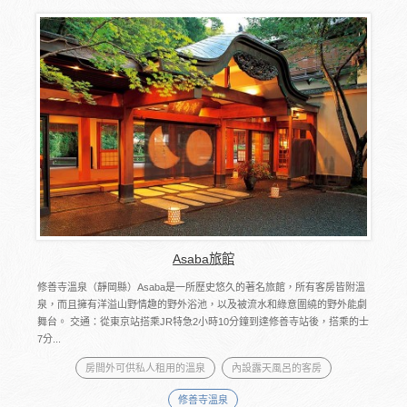
Asaba旅館
修善寺溫泉（靜岡縣）Asaba是一所歷史悠久的著名旅館，所有客房皆附溫
泉，而且擁有洋溢山野情趣的野外浴池，以及被流水和綠意圍繞的野外能劇
舞台。 交通：從東京站搭乘JR特急2小時10分鐘到達修善寺站後，搭乘的士
7分...
房間外可供私人租用的溫泉
內設露天風呂的客房
修善寺溫泉