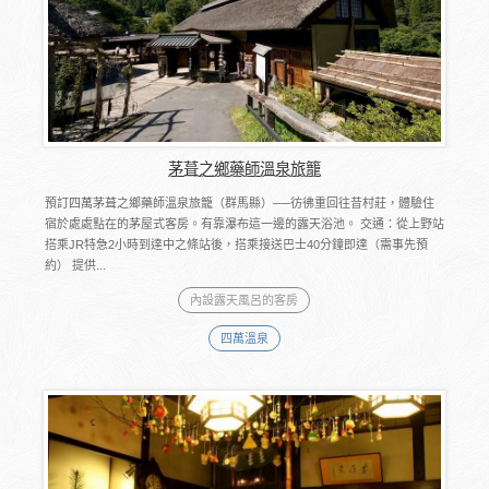
茅葺之鄉藥師溫泉旅籠
預訂四萬茅葺之鄉藥師溫泉旅籠（群馬縣）──彷彿重回往昔村莊，體驗住
宿於處處點在的茅屋式客房。有靠瀑布這一邊的露天浴池。 交通：從上野站
搭乘JR特急2小時到達中之條站後，搭乘接送巴士40分鐘即達（需事先預
約） 提供...
內設露天風呂的客房
四萬溫泉