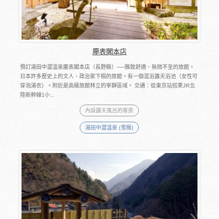
塵表閣本店
預訂湯田中澀溫泉塵表閣本店（長野縣）──雅致舒適、無微不至的旅館。
日本許多歷史上的文人、政治家下榻的旅館。有一個混浴露天浴池（女性可
穿泡湯衣）。附近是高級旅館林立的寧靜區域。 交通：從東京站搭乘JR北
陸新幹線1小...
內設露天風呂的客房
湯田中澀溫泉 (雪猴)