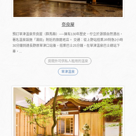
奈良屋
預訂草津溫泉奈良屋（群馬縣）──擁有130年歷史，佇立於源頭自然湧出，
著名溫泉設施「湯田」附近的旅館老店。 交通：從上野站搭乘JR特急2小時
30分鐘到達長野原草津口站後，搭乘巴士25分鐘，在草津溫泉巴士總站下
車，...
房間外可供私人租用的溫泉
草津溫泉