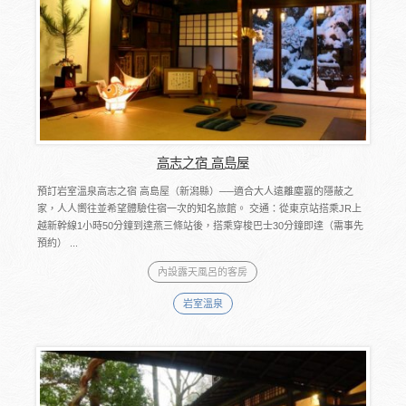
高志之宿 高島屋
預訂岩室溫泉高志之宿 高島屋（新潟縣）──適合大人遠離塵囂的隱蔽之
家，人人嚮往並希望體驗住宿一次的知名旅館。 交通：從東京站搭乘JR上
越新幹線1小時50分鐘到達燕三條站後，搭乘穿梭巴士30分鐘即達（需事先
預約） ...
內設露天風呂的客房
岩室溫泉