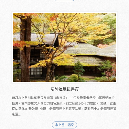
法師溫泉長壽館
預訂水上谷川法師溫泉長壽館（群馬縣）──位於綠意盎然深山溪流沿岸的
秘湯。古來亦受文人喜愛的知名溫泉。創立超過140年的旅館。 交通：從東
京站搭乘JR新幹線1小時10分鐘到達上毛高原站後，轉乘巴士30分鐘到達猿
京溫...
水上谷川溫泉