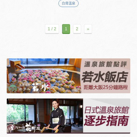
白骨溫泉
1 / 2
1
2
»