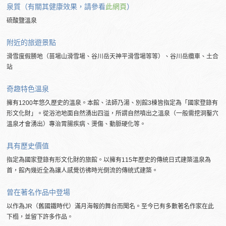
泉質（有關其健康效果，請參看
此網頁
）
硫酸鹽溫泉
附近的
旅遊景點
滑雪度假勝地（苗場山滑雪場、谷川岳天神平滑雪場等等）、谷川岳纜車、土合
站
奇趣特色溫泉
擁有1200年悠久歷史的溫泉。本館、法師乃湯、別館3棟皆指定為「國家登錄有
形文化財」。從浴池地面自然湧出四溢，所謂自然噴出之溫泉（一般需挖洞鑿穴
溫泉才會湧出）專治胃腸疾病、燙傷、動脈硬化等。
具有歷史價值
指定為國家登錄有形文化財的旅館。以擁有115年歷史的傳統日式建築溫泉為
首，館內幾近全為讓人感覺彷彿時光倒流的傳統式建築。
曾在著名作品中登場
以作為JR（舊國鐵時代）滿月海報的舞台而聞名。至今已有多數著名作家在此
下榻，並留下許多作品。