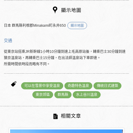
顯示地圖
日本 群馬縣利根郡Minakami町永井650
顯示地圖
交通
從東京站搭乘JR新幹線1小時10分鐘到達上毛高原站後，轉乘巴士30分鐘到達
猿京溫泉站，再轉乘巴士15分鐘，在出法師溫泉站下車即達。
所需時間依時段而略有不同。
可以在雪景中享受溫泉
奇趣特色溫泉
傳統日式建築
東京郊區
群馬縣
水上谷川溫泉
相關文章