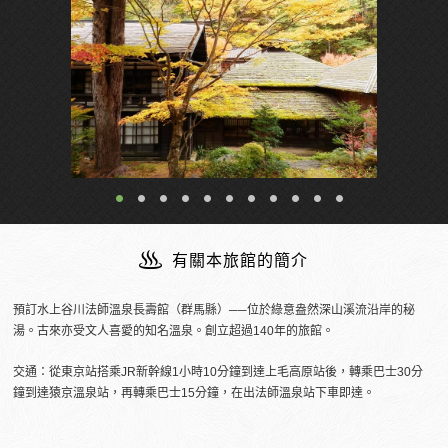
有關本旅館的簡介
預訂水上谷川法師溫泉長壽館（群馬縣）──位於綠意盎然深山溪流沿岸的秘
湯。古來亦受文人喜愛的知名溫泉。創立超過140年的旅館。
交通：從東京站搭乘JR新幹線1小時10分鐘到達上毛高原站後，轉乘巴士30分
鐘到達猿京溫泉站，再轉乘巴士15分鐘，在出法師溫泉站下車即達。