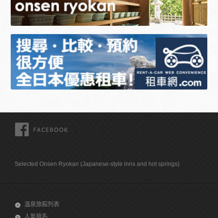
FACEBOOK
Selected Onsen Ryokan (Japanese-style inns and hot springs)
溫泉旅館列表
人氣排名