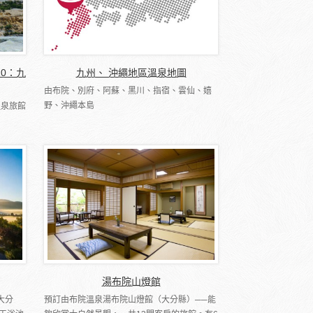
10：九
九州、 沖繩地區溫泉地圖
由布院、別府、阿蘇、黑川、指宿、雲仙、嬉
野、沖繩本島
溫泉旅館
湯布院山燈館
大分
預訂由布院溫泉湯布院山燈館（大分縣）──能