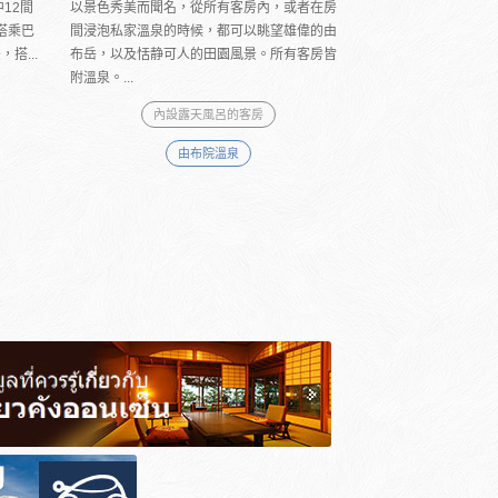
12間
以景色秀美而聞名，從所有客房內，或者在房
搭乘巴
間浸泡私家溫泉的時候，都可以眺望雄偉的由
搭...
布岳，以及恬静可人的田園風景。所有客房皆
附溫泉。...
內設露天風呂的客房
由布院溫泉