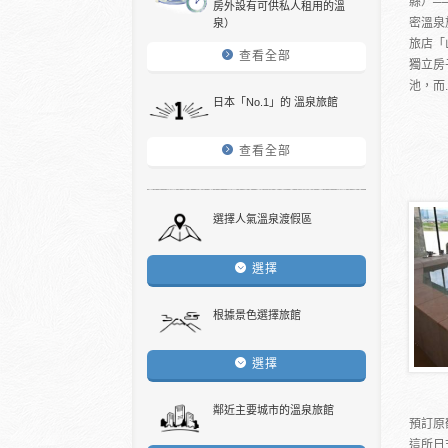
縣）─
房外設有可供私人租用的溫
密溫泉
泉）
旅店「
查看全部
獨立房
池，而..
日本「No.1」的 溫泉旅館
查看全部
選擇人氣溫泉渡假區
選擇
根據景色選擇旅館
選擇
鄰近主要城市的溫泉旅館
預訂原
這所日