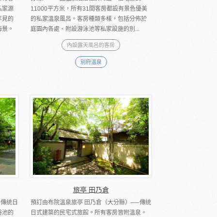
私家源
11000平方米，所有31間客房都設有景色優美
罕見的
的私家溫泉風呂。客房種類多樣，包括分佈於
海景。
庭園內各處、附設游泳池等私家設施的別...
內設露天風呂的客房
別府溫泉
旅亭 田乃倉
─傳統日
預訂由布院溫泉旅亭 田乃倉（大分縣）──傳統
浴池的
日式建築的民宅式旅館。所有客房皆附溫泉。