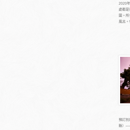
202
處都是
圍。所
風呂。餐
預訂別
縣）─