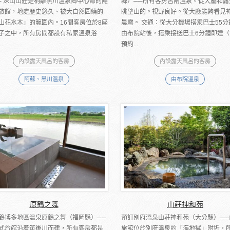
─ 深山山莊是稍離黑川溫泉鄉中心部的隱
縣）──所有客房皆附溫泉。從大廳和露
旅館，地處歷史悠久、被大自然圍繞的
眺望山的。視野良好。從大廳能夠看見
山花水木」的範圍內。16間客房位於8座
晨霧。 交通：從大分機場搭乘巴士55分
子之中，所有房間都設有私家溫泉浴
由布院站後，搭乘接送巴士6分鐘即達（
.
預約...
內設露天風呂的客房
內設露天風呂的客房
阿蘇、黑川溫泉
由布院溫泉
原鶴之舞
山莊神和苑
鶴博多地區溫泉原鶴之舞（福岡縣）──
預訂別府溫泉山莊神和苑（大分縣）──
式旅館沿着筑後川而建，所有客房都是
旅館位於別府溫泉的「海地獄」附近，