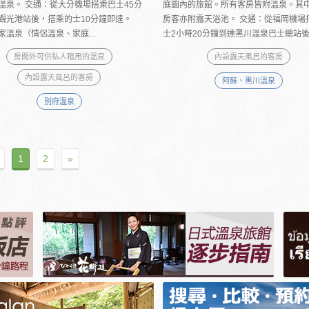
溫泉。 交通：從大分機場搭乘巴士45分
庭園內的旅館。所有客房皆附溫泉。其中
觀光港站後，搭乘的士10分鐘即達。
房客亦附露天浴池。 交通：從福岡機場
家溫泉（情侶溫泉、家庭...
士2小時20分鐘到達黑川溫泉巴士總站後，
房間外可供私人租用的溫泉
內設露天風呂的客房
內設露天風呂的客房
阿蘇、黑川溫泉
別府溫泉
1
2
»