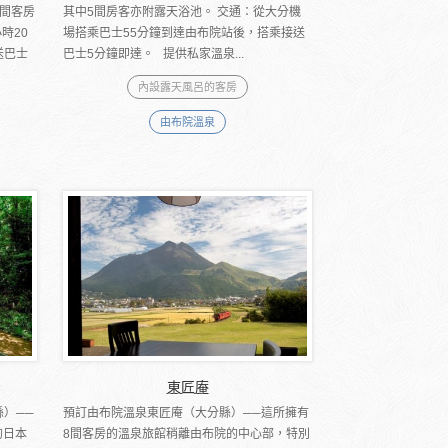
間客房
其中5間房客亦附露天浴池。 交通：從大分機
時20
場搭乘巴士55分鐘到達由布院站後，搭乘接送
送巴士
巴士5分鐘即達。 提供私家溫泉...
內設露天風呂的客房
由布院溫泉
東匠庵
）──
預訂由布院溫泉東匠庵（大分縣）──這所擁有
的日本
8間客房的溫泉旅館稍離由布院的中心部，特別