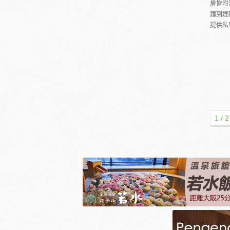
房皆附
鐘到達
提供私
1 / 2