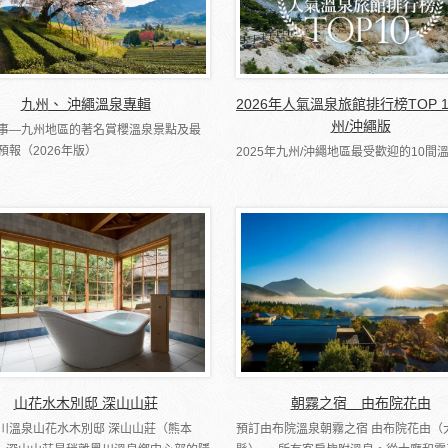
九州、 沖繩溫泉專輯
2026年人氣溫泉旅館排行榜TOP 
州/沖繩版
事―九州地區的著名賞櫻溫泉景點及最
預報（2026年版）
2025年九州/沖繩地區最受歡迎的10間
山花水木別邸 深山山莊
朝霧之宿 由布院花由
川溫泉山花水木別邸 深山山莊（熊本
預訂由布院溫泉朝霧之宿 由布院花由（