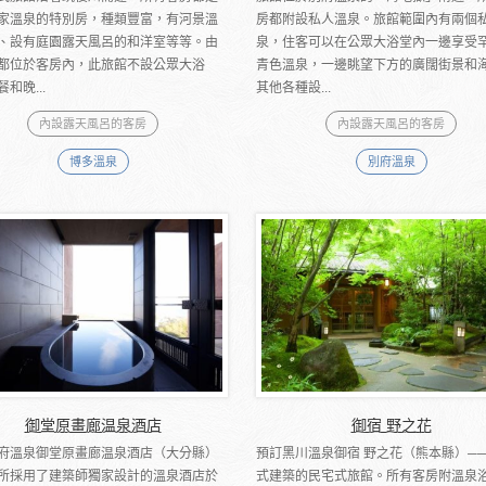
家溫泉的特別房，種類豐富，有河景溫
房都附設私人溫泉。旅館範圍內有兩個
、設有庭園露天風呂的和洋室等等。由
泉，住客可以在公眾大浴堂內一邊享受
都位於客房內，此旅館不設公眾大浴
青色溫泉，一邊眺望下方的廣闊街景和
和晚...
其他各種設...
內設露天風呂的客房
內設露天風呂的客房
博多溫泉
別府溫泉
御堂原畫廊温泉酒店
御宿 野之花
府溫泉御堂原畫廊温泉酒店（大分縣）
預訂黑川溫泉御宿 野之花（熊本縣）─
所採用了建築師獨家設計的溫泉酒店於
式建築的民宅式旅館。所有客房附溫泉