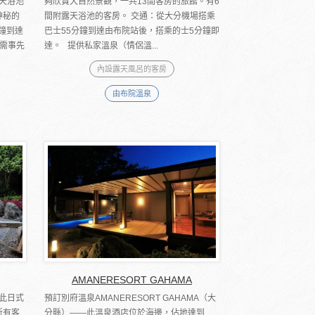
天浴池
夠欣賞大自然景觀，一共13間客房的旅館。有6
神秘的
間附露天浴池的客房。 交通：從大分機場搭乘
鐘到達
巴士55分鐘到達由布院站後，搭乘的士5分鐘即
需事先
達。 提供私家溫泉（情侶溫...
內設露天風呂的客房
由布院溫泉
AMANERESORT GAHAMA
此日式
預訂別府溫泉AMANERESORT GAHAMA（大
所有客
分縣）――此溫泉酒店位於海邊，佔地達到