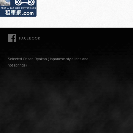
FACEBOOK
Selected Onsen Ryokan (Japanese-style inns and
hot springs)