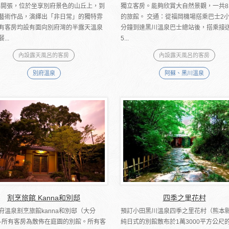
0年開張，位於坐享別府景色的山丘上，到
獨立客房。能夠欣賞大自然景觀，一共8
藝術作品，演繹出「非日常」的獨特雰
的旅館。 交通：從福岡機場搭乘巴士2小
有客房均設有面向別府灣的半露天溫泉
分鐘到達黑川溫泉巴士總站後，搭乘接
...
5...
內設露天風呂的客房
內設露天風呂的客房
別府溫泉
阿蘇、黑川溫泉
割烹旅館 Kanna和別邸
四季之里花村
府溫泉割烹旅館kanna和別邸（大分
預訂小田黑川溫泉四季之里花村（熊本縣
─所有客房為散佈在庭園的別館。所有客
純日式的別館散布於1萬3000平方公尺