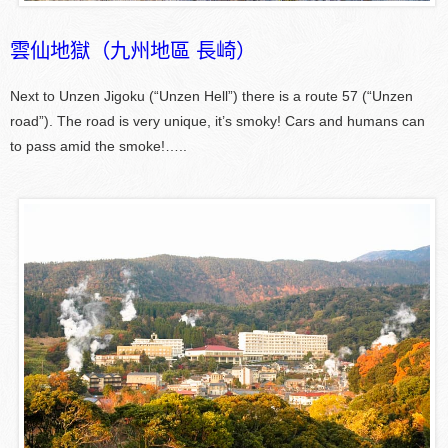
雲仙地獄（九州地區 長崎）
Next to Unzen Jigoku (“Unzen Hell”) there is a route 57 (“Unzen
road”). The road is very unique, it’s smoky! Cars and humans can
to pass amid the smoke!…..