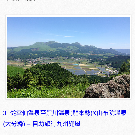
3. 從雲仙溫泉至黑川溫泉(熊本縣)&由布院溫泉
(大分縣) – 自助旅行九州兜風