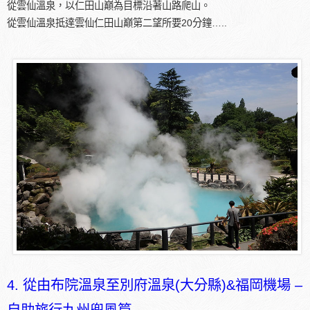
從雲仙溫泉，以仁田山巔為目標沿著山路爬山。
從雲仙溫泉抵達雲仙仁田山巔第二望所要20分鐘…..
4. 從由布院溫泉至別府溫泉(大分縣)&福岡機場 –
自助旅行九州兜風篇