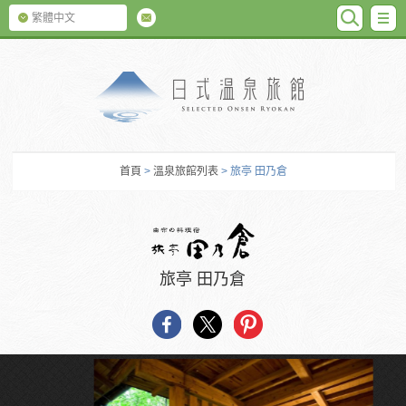
SEARC
M
繁體中文
日式温泉旅館
首頁
>
溫泉旅館列表
> 旅亭 田乃倉
旅亭 田乃倉