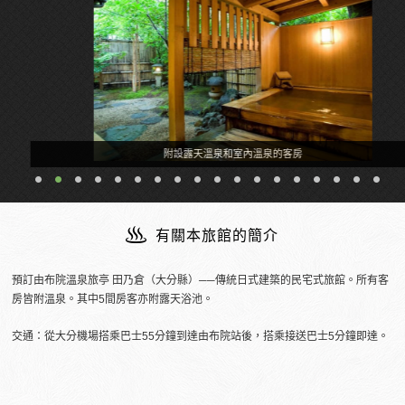
附設露天溫泉和室內溫泉的客房
有關本旅館的簡介
預訂由布院溫泉旅亭 田乃倉（大分縣）──傳統日式建築的民宅式旅館。所有客
房皆附溫泉。其中5間房客亦附露天浴池。
交通：從大分機場搭乘巴士55分鐘到達由布院站後，搭乘接送巴士5分鐘即達。