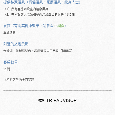
提供私家溫泉（情侶溫泉、家庭溫泉、紋身人士）
（1）所有客房內設室内溫泉風呂
（2）有內設露天溫泉和室內溫泉風呂的客房：共5間
泉質（有關其健康效果，請參看
此網頁
）
單純溫泉
附近的
旅遊景點
金鱗湖、蛇越展望台、塚原溫泉火口乃泉（伽藍岳）
客房數量
11間
※所有客房內全面禁菸
TRIPADVISOR