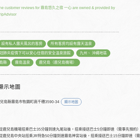
he customer reviews for 霧島悠久之宿 一心 are owned & provided by
ripAdvisor
設有私人露天風呂的客房
所有客房均設有露天溫泉
冠肺炎疫情下可以安心住宿的安全溫泉旅館
九州、 沖繩地區
島縣
霧島溫泉
鹿兒島（鹿兒島機場）
顯示地圖
鹿兒島縣霧島市牧園町高千穗3590-34
顯示地圖
從鹿兒島機場搭乘巴士35分鐘到達丸尾站後，搭乘接送巴士5分鐘即達（需事先預約
從鹿兒島中央站搭乘JR特急50分鐘到達霧島神宮站後，搭乘接送巴士15分鐘即達（