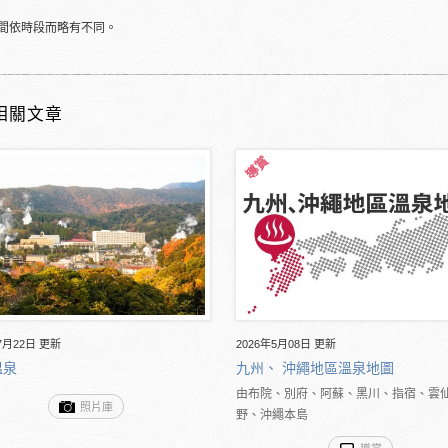
間依時段而略有不同。
相關文章
7月22日 更新
2026年5月08日 更新
溫泉
九州、 沖繩地區溫泉地圖
由布院、別府、阿蘇、黑川、指宿、雲
照片庫
野、沖繩本島