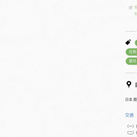
T
T
在新
鹿兒
日本 
交通
（一）
（二）