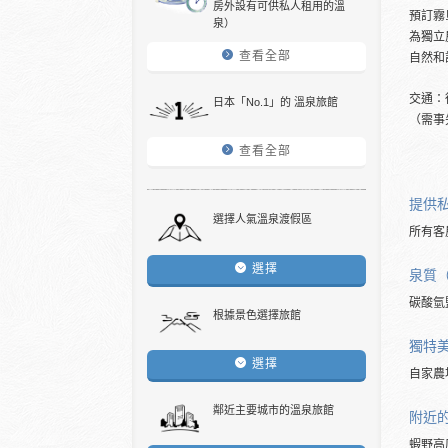
房外設有可供私人租用的溫
預訂霧
泉）
為獨立
查看全部
自然和
交通：
日本「No.1」的 溫泉旅館
（需事
查看全部
提供
選擇人氣溫泉渡假區
所有客
選擇
泉質
碳酸氫
根據景色選擇旅館
獨特
選擇
自家農
鄰近主要城市的溫泉旅館
附近
蝦野高