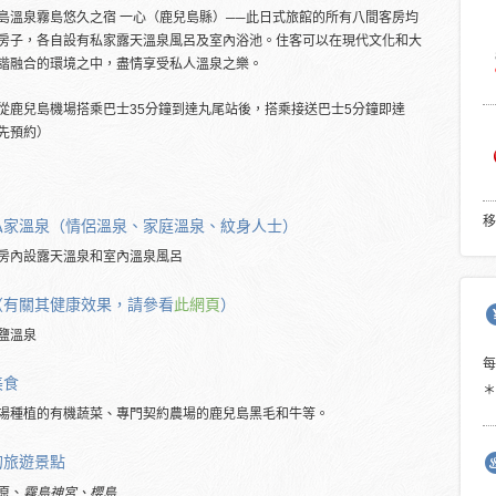
島溫泉霧島悠久之宿 一心（鹿兒島縣）──此日式旅館的所有八間客房均
房子，各自設有私家露天溫泉風呂及室內浴池。住客可以在現代文化和大
諧融合的環境之中，盡情享受私人溫泉之樂。
從鹿兒島機場搭乘巴士35分鐘到達丸尾站後，搭乘接送巴士5分鐘即達
先預約）
移
私家溫泉（情侶溫泉、家庭溫泉、紋身人士）
房內設露天溫泉和室內溫泉風呂
（有關其健康效果，請參看
此網頁
）
鹽溫泉
美食
＊
場種植的有機蔬菜、專門契約農場的鹿兒島黑毛和牛等。
的旅遊景點
原、
霧島神宮、櫻島