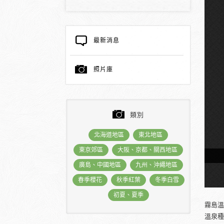
最新消息
照片庫
類別
北海道地區
東北地區
東京郊區
大阪、京都、關西地區
眾浴堂＠霧島酒店
廣島、中國地區
九州、沖繩地區
春季櫻花
秋季紅葉
冬季白雪
初夏、夏季
霧島溫
溫泉種