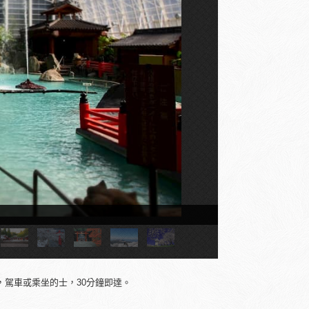
山莊
駕車或乘坐的士，30分鐘即達。