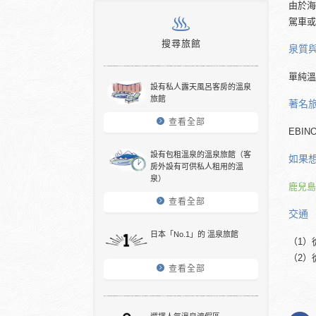
由於海
駕車或
搜尋旅館
泉質
單純溫
設有私人露天風呂客房的溫泉
旅館
著名
查看全部
EBI
設有包租溫泉的溫泉旅館（客
如果
房外設有可供私人租用的溫
泉）
鹿兒島
查看全部
交通
日本「No.1」的 溫泉旅館
（1）
（2）
查看全部