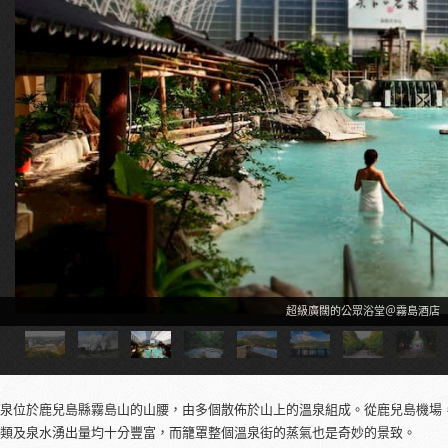
房間外可供私人租用的溫泉＠旅行人
泉位於鹿兒島縣霧島山的山腰，由多個散佈於山上的溫泉組成。從鹿兒島機場，
類及泉水湧出量均十分豐富，而籠罩整個溫泉街的蒸氣也是奇妙的景致。