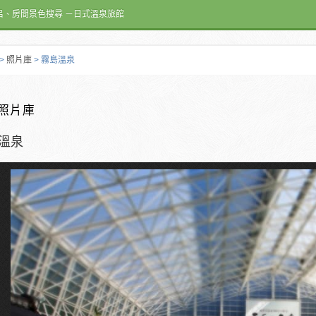
呂、房間景色搜尋 －日式溫泉旅館
>
照片庫
> 霧島溫泉
照片庫
溫泉