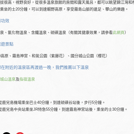
拔很高，視野良好，從很多溫泉旅館的房間和露天風呂，都可以眺望錦江灣和
乘坐的士20分鐘，可以到達蝦野高原，享受霧島山脈的遠足、攀山的樂趣。
與功效
泉、氯化物溫泉、含鐵溫泉、硫磺溫泉（有關其健康效果，請參看
此網頁
）
旅遊景點
NO高原、霧島神宮、和氣公園（紫藤花）、國分城山公園（櫻花）
想在附近的溫泉區再渡過一晚，我們推薦以下溫泉
城山溫泉
及
指宿溫泉
從鹿兒島機場乘坐巴士40分鐘，到達硫磺谷站後，步行5分鐘。
從鹿兒島中央站乘坐JR特急55分鐘，到達霧島神宮站後，乘坐的士30分鐘。