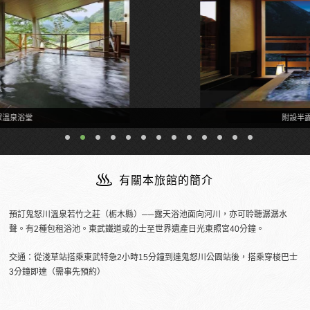
附設半露天溫泉的客房
有關本旅館的簡介
預訂鬼怒川溫泉若竹之莊（栃木縣）──露天浴池面向河川，亦可聆聽潺潺水
聲。有2種包租浴池。東武鐵道或的士至世界遺產日光東照宮40分鐘。
交通：從淺草站搭乘東武特急2小時15分鐘到達鬼怒川公園站後，搭乘穿梭巴士
3分鐘即達（需事先預約）