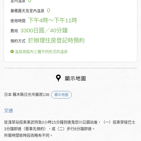
0
室內溫泉
0
兼備露天及室內溫泉
下午4時～下午11時
使用時間
3300日圓／40分鐘
費用
於辦理住房登記時預約
預約方式
溫泉旅館內三種不同形式的溫泉
顯示地圖
日本 櫔木縣日光市藤原136
顯示地圖
交通
從淺草站搭乘東武特急2小時15分鐘到達鬼怒川公園站後，（一）搭乘穿梭巴士
3分鐘即達（需事先預約），或（二）步行8分鐘即達。
所需時間依時段而略有不同。