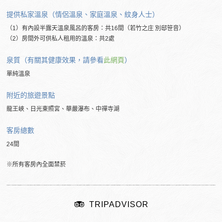
提供私家溫泉（情侶溫泉、家庭溫泉、紋身人士）
（1）有內設半露天溫泉風呂的客房：共16間（若竹之庄 別邸笹音）
（2）房間外可供私人租用的溫泉：共2處
泉質（有關其健康效果，請參看
此網頁
）
單純溫泉
附近的旅遊景點
龍王峽、日光東照宮、華嚴瀑布、中禪寺湖
客房總數
24間
※所有客房內全面禁菸
TRIPADVISOR