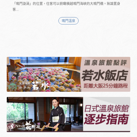
「鳴門漩渦」的位置，住客可以俯瞰橫越鳴門海峽的大鳴門橋。無論置身
客...
鳴門溫泉