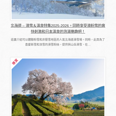
北海道 – 滑雪＆溫泉特集2025-2026。同時享受滑粉雪的爽
快刺激和日本溫泉的泡湯樂趣吧！
這裏介紹可以體驗粉雪和非壓雪地區的人氣北海道滑雪場。同時，此頁為了
喜愛新雪和深雪的滑雪粉絲，提供與山岳滑雪、在…