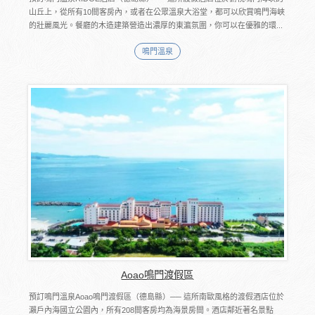
山丘上，從所有10間客房內，或者在公眾溫泉大浴堂，都可以欣賞鳴門海峽
的壯麗風光。餐廳的木造建築營造出濃厚的東瀛氛圍，你可以在優雅的環...
鳴門溫泉
Aoao鳴門渡假區
預訂鳴門溫泉Aoao鳴門渡假區（德島縣）── 這所南歐風格的渡假酒店位於
瀨戶內海國立公園內，所有208間客房均為海景房間。酒店鄰近著名景點