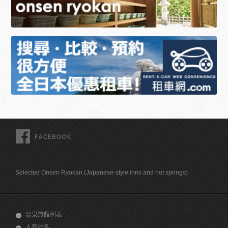
FACEBOOK
Selected Onsen Ryokan (Japanese-style inns and hot springs)
溫泉旅館列表
人氣排名