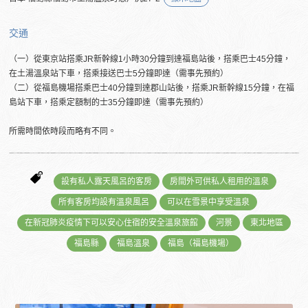
交通
（一）從東京站搭乘JR新幹線1小時30分鐘到達福島站後，搭乘巴士45分鐘，
在土湯溫泉站下車，搭乘接送巴士5分鐘即達（需事先預約）
（二）從福島機場搭乘巴士40分鐘到達郡山站後，搭乘JR新幹線15分鐘，在福
島站下車，搭乘定額制的士35分鐘即達（需事先預約）
所需時間依時段而略有不同。
設有私人露天風呂的客房
房間外可供私人租用的溫泉
所有客房均設有溫泉風呂
可以在雪景中享受溫泉
在新冠肺炎疫情下可以安心住宿的安全溫泉旅館
河景
東北地區
福島縣
福島溫泉
福島（福島機場）