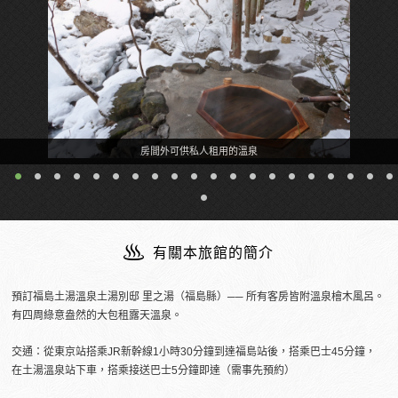
有關本旅館的簡介
預訂福島土湯溫泉土湯別邸 里之湯（福島縣）── 所有客房皆附溫泉檜木風呂。
有四周綠意盎然的大包租露天溫泉。
交通：從東京站搭乘JR新幹線1小時30分鐘到達福島站後，搭乘巴士45分鐘，
在土湯溫泉站下車，搭乘接送巴士5分鐘即達（需事先預約）