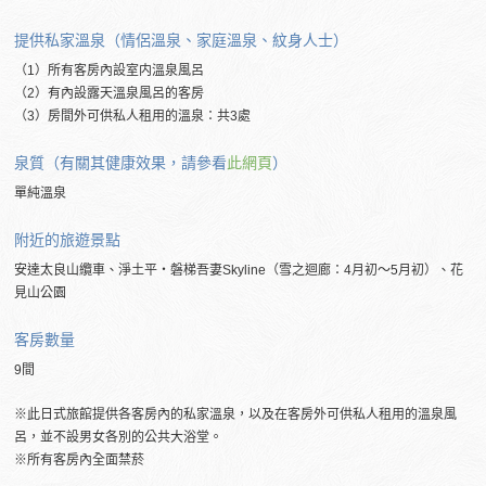
提供私家溫泉（情侶溫泉、家庭溫泉、紋身人士）
（1）所有客房內設室内溫泉風呂
（2）有內設露天溫泉風呂的客房
（3）房間外可供私人租用的溫泉：共3處
泉質（有關其健康效果，請參看
此網頁
）
單純溫泉
附近的
旅遊景點
安達太良山纜車、淨土平・磐梯吾妻Skyline（雪之迴廊：4月初～5月初）、花
見山公園
客房數量
9間
※此日式旅館提供各客房內的私家溫泉，以及在客房外可供私人租用的溫泉風
呂，並不設男女各別的公共大浴堂。
※所有客房內全面禁菸