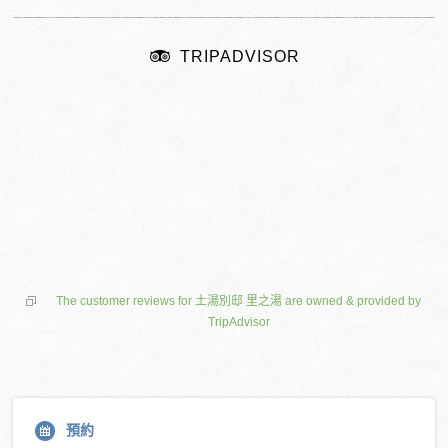
TRIPADVISOR
The customer reviews for 土湯別邸 里之湯 are owned & provided by
TripAdvisor
預約