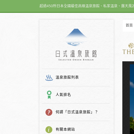
超過450所日本全國最佳高級溫泉旅館、私家溫泉、露天風
首頁
日式温泉旅館
溫泉旅館列表
人氣排名
何謂「日式溫泉旅館」？
有關本網站