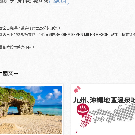
沖繩縣宮古島市上野新里926-25
顯示地圖
從宮古機場搭乘穿梭巴士25分鐘即達。
宮古下地機場搭乘巴士1小時到達SHIGIRA SEVEN MILES RESORT站後，搭乘
間依時段而略有不同。
相關文章