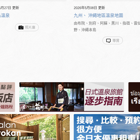
6月27日 更新
2026年5月08日 更新
島溫泉
九州、 沖繩地區溫泉地圖
由布院、別府、阿蘇、黑川、指宿、雲
照片庫
野、沖繩本島
導賞