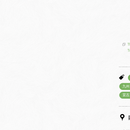
T
T
九州
宮古