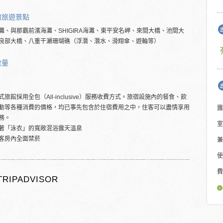
的旅遊景點
灘、與那霸前濱海灘、SHIGIRA海灘、東平安名岬、來間大橋、池間大
良部大橋、八重干瀬珊瑚礁（浮潛、潛水、滑翔傘、遊輪等）
數量
式旅館採用全包（All-inclusive）服務收費方式。旅宿設施內的餐食、飲
動等各種消費的價格，均已事先包含於住宿費用之中，住客可以盡情享用
露
務。
室
著「泳衣」的寬敞混浴露天溫泉
客房內全面禁菸
兼
使
費
TRIPADVISOR