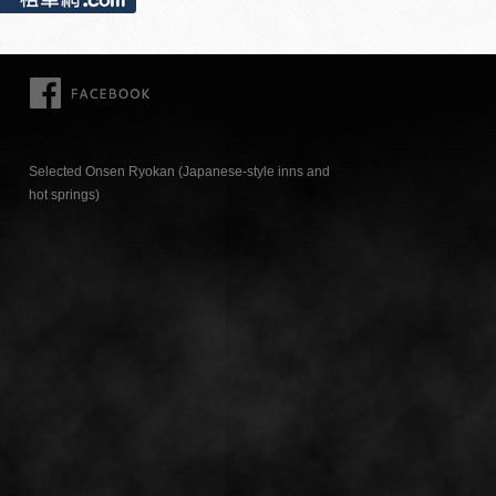
FACEBOOK
Selected Onsen Ryokan (Japanese-style inns and
hot springs)