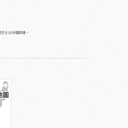
穿梭巴士10分鐘即達。