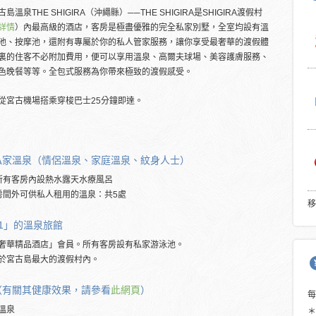
島溫泉THE SHIGIRA（沖繩縣）──THE SHIGIRA是SHIGIRA渡假村
詳情
）內最高級的酒店，客房是極盡優雅的完全私家別墅，全室均設有溫
池、按摩池，還附有專屬於你的私人管家服務，讓你享受最奢華的渡假體
裏的住客不必附加費用，便可以享用溫泉、高爾夫球場、美容護膚服務、
色晚餐等等。全包式服務為你帶來極致的渡假感受。
從宮古機場搭乘穿梭巴士25分鐘即達。
私家溫泉（情侶溫泉、家庭溫泉、紋身人士）
所有客房內設熱水露天水療風呂
房間外可供私人租用的溫泉：共5處
移
.1」的溫泉旅館
奢華精品酒店」會員。所有客房設有私家游泳池。
於宮古島最大的渡假村內。
（有關其健康效果，請參看
此網頁
）
溫泉
＊