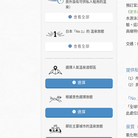
房外設有可供私人租用的溫
預訂宮古
泉）
（
更多
查看全部
水游泳
驗。這
高級特
日本「No.1」的 溫泉旅館
交通：
查看全部
選擇人氣溫泉渡假區
提供
（1）
選擇
（2）
根據景色選擇旅館
「No
「全球
選擇
此處位
泉質
鄰近主要城市的溫泉旅館
氯化物