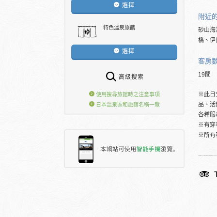
選擇
附近
特色溫泉旅館
砂山海
橋、伊
選擇
客房
19間
高級搜索
※此日
使用搜尋旅館時之注意事項
品、活
日本溫泉區和旅館名稱一覽
各種服
※有穿
※所有