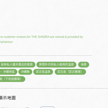
he customer reviews for THE SHIGIRA are owned & provided by
ripAdvisor
設有私人露天風呂的客房
房間外可供私人租用的溫泉
海景
、 沖繩地區
沖繩縣
宮古島溫泉
宮古島（宮古機場）
島（下地島機場）
顯示地圖