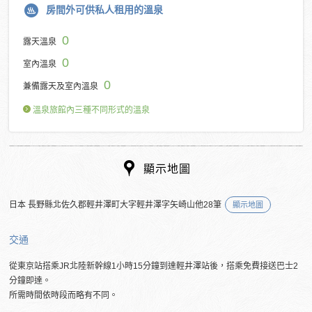
房間外可供私人租用的溫泉
0
露天溫泉
0
室內溫泉
0
兼備露天及室內溫泉
溫泉旅館內三種不同形式的溫泉
顯示地圖
日本 長野縣北佐久郡輕井澤町大字輕井澤字矢崎山他28筆
顯示地圖
交通
從東京站搭乘JR北陸新幹線1小時15分鐘到達輕井澤站後，搭乘免費接送巴士2
分鐘即達。
所需時間依時段而略有不同。