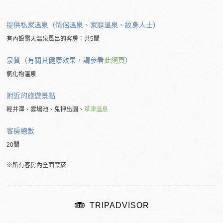
提供私家溫泉（情侶溫泉、家庭溫泉、紋身人士）
有內設露天溫泉風呂的客房：共5間
泉質（有關其健康效果，請參看
此網頁
）
氯化物溫泉
附近的
旅遊景點
輕井澤、雲場池、鬼押出園、
草津溫泉
客房總數
20間
※所有客房內全面禁菸
TRIPADVISOR