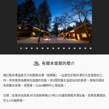
附設露天溫泉的客房（樓中樓式客房SPA(雙層建築+溫泉)）
有關本旅館的簡介
預訂輕井澤溫泉王子別墅輕井澤（長野縣）―此處位於輕井澤的大型渡假村之
內。所有客房為散佈在庭園的別館。有5間附露天溫泉浴池的客房。渡假村還設
有高爾夫球場、滑雪場、Outlet購物中心等設施。
交通：從東京站搭乘JR北陸新幹線1小時15分鐘到達輕井澤站後，搭乘免費接送
巴士2分鐘即達。