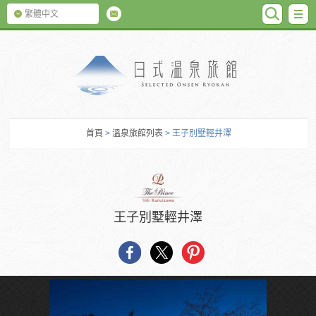
SEARC
M
繁體中文
日式温泉旅館
首頁
>
溫泉旅館列表
> 王子別墅輕井澤
王子別墅輕井澤