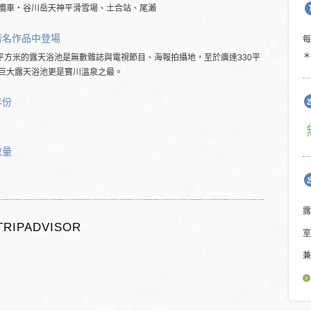
纜車・谷川岳天神平滑雪場、土合站、尾瀨
著名作品中登場
＊
0平方米的露天浴池是無數雜誌與電視節目、海報拍攝地，至於廣達330平
巨大露天浴池更是寶川溫泉之最。
年份
數量
露
TRIPADVISOR
室
兼