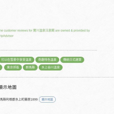
he customer reviews for 寶川溫泉汪泉閣 are owned & provided by
ripAdvisor
可以在雪景中享受溫泉
奇趣特色溫泉
傳統日式建築
東京郊區
群馬縣
水上谷川溫泉
顯示地圖
群馬縣利根郡水上町藤原1899
顯示地圖