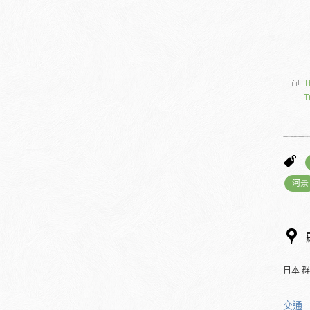
T
T
河景
日本 
交通