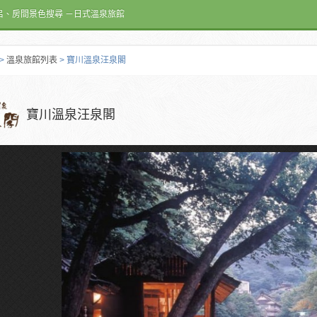
呂、房間景色搜尋 －日式溫泉旅館
>
溫泉旅館列表
> 寶川溫泉汪泉閣
寶川溫泉汪泉閣