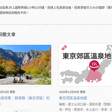
站搭乘JR上越新幹線1小時10分鐘，到達上毛高原站後，搭乘穿梭巴士45分鐘即（需
間依時段而略有不同。
相關文章
8月24日 更新
2025年11月05日 更新
溫泉特集：群馬縣（東京郊區）的
東京郊區溫泉地圖
岳
箱根、富士山河口湖、湯田中澀（雪猴
海、伊豆、修善寺、水上谷川、草津、