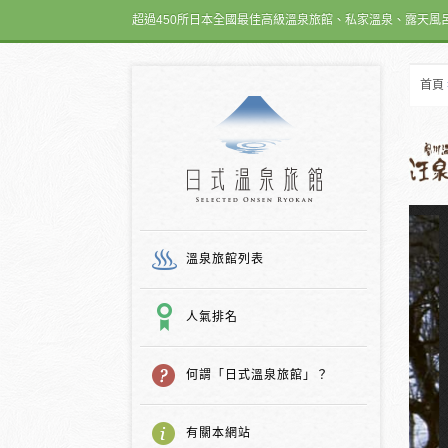
超過450所日本全國最佳高級溫泉旅館、私家溫泉、露天風
首頁
日式温泉旅館
溫泉旅館列表
人氣排名
何謂「日式溫泉旅館」？
有關本網站