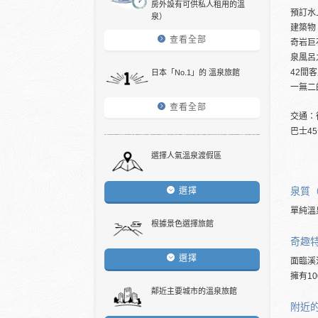
房外設有可供私人租用的溫
預訂水
泉）
建築物
查看全部
奇岩巨
泉風呂
42間
日本「No.1」的 溫泉旅館
一無二
查看全部
交通：
巴士4
選擇人氣溫泉渡假區
泉質
選擇
單純溫
根據景色選擇旅館
奇趣
選擇
面臨溪
擁有1
鄰近主要城市的溫泉旅館
附近