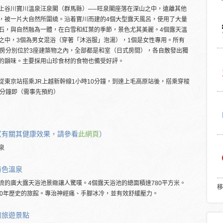
上谷川寶川溫泉汪泉閣（群馬縣）──旺泉閣座落在深山之中，遠離其他
，被一片大自然所圍繞。沿着寶川而建的4個大型露天風呂，使用了大量
石，與自然融為一體，在白雪和紅葉的季節，景色尤其美麗。4個露天溫
之中，3個為男女混浴（穿著「沐浴服」泡湯），1個是女性專用。所有
客房分別位於3座建築物之內，全部都是和室（日式房間），各自散發出獨
的韻味。主要採用山珍食材的食物也備受好評。
從東京站搭乘JR上越新幹線1小時10分鐘，到達上毛高原站後，搭乘穿梭
5分鐘即（需事先預約）
（有關其健康效果，請參看
此網頁
）
泉
特色溫泉
流的廣大露天浴池景緻讓人驚嘆。4個露天浴池的總面積達780平方米。
移
00年歷史的旅館。專治神經痛、手腳冰冷，並有效舒緩壓力。
的
旅遊景點