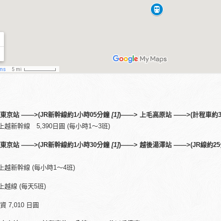
東京站
——>(JR
新幹線約
1
小時
05
分鐘
[1]
)——>
上毛高原站
——>(
計程車約
上越新幹線 5,390日圓 (每小時1～3班)
東京站
——>(JR
新幹線約
1
小時
30
分鐘
[1]
)——>
越後湯澤站
——>(JR
線約
25
上越新幹線 (每小時1～4班)
上越線 (每天5班)
 7,010 日圓