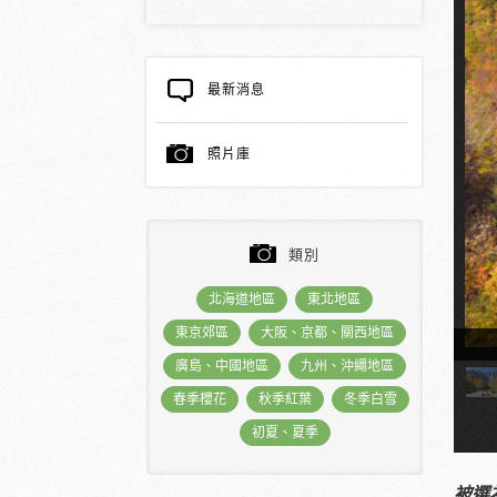
最新消息
照片庫
類別
北海道地區
東北地區
東京郊區
大阪、京都、關西地區
之倉澤
廣島、中國地區
九州、沖繩地區
春季櫻花
秋季紅葉
冬季白雪
初夏、夏季
被選