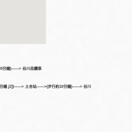
30
分鐘
)——>
谷川岳纜車
分鐘
[2]
)——>
土合站
——>(
步行約
10
分鐘
)——>
谷川