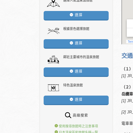
選擇人氣溫泉渡假區
選擇
根據景色選擇旅館
選擇
交通
鄰近主要城市的溫泉旅館
（１）
選擇
[1]
JR
特色溫泉旅館
（２）
岳纜車
選擇
[1]
JR
[2]
JR
高級搜索
電車車資
使用搜尋旅館時之注意事項
日本溫泉區和旅館名稱一覽