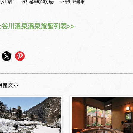
水上站
——>(
計程車約1
0
分鐘
)——>
谷川岳纜車
上谷川溫泉溫泉旅館列表>>
相關文章