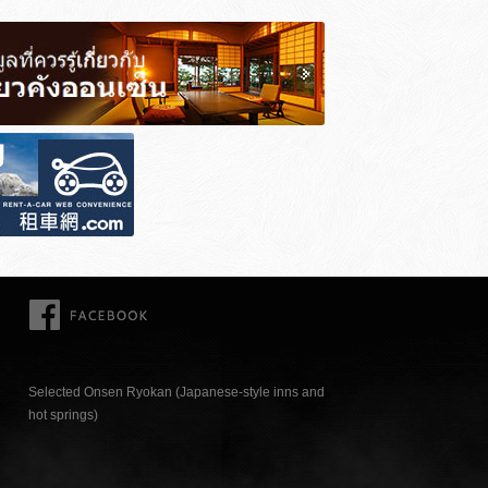
FACEBOOK
Selected Onsen Ryokan (Japanese-style inns and
hot springs)