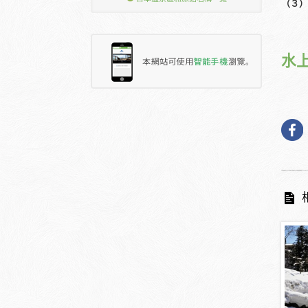
（３）
水