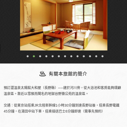
有關本旅館的簡介
預訂澀溫泉太陽館大和屋（長野縣）──建於河川旁，從大浴池和客房能夠環顧
溫泉區。靠近以雪猴而聞名的地獄谷野猿公苑的溫泉區。
交通：從東京站搭乘JR北陸新幹線1小時30分鐘到達長野站後，搭乘長野電鐵
45分鐘，在湯田中站下車，搭乘接送巴士6分鐘即達（需事先預約）