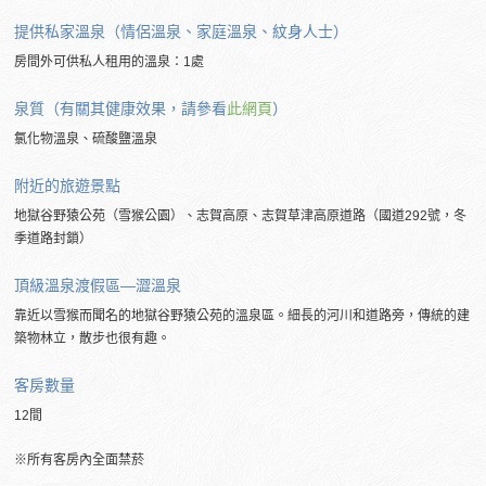
提供私家溫泉（情侶溫泉、家庭溫泉、紋身人士）
房間外可供私人租用的溫泉：1處
泉質（有關其健康效果，請參看
此網頁
）
氯化物溫泉、硫酸鹽溫泉
附近的
旅遊景點
地獄谷野猿公苑（雪猴公園）、志賀高原、志賀草津高原道路（國道292號，冬
季道路封鎖）
頂級溫泉渡假區―澀溫泉
靠近以雪猴而聞名的地獄谷野猿公苑的溫泉區。細長的河川和道路旁，傳統的建
築物林立，散步也很有趣。
客房數量
12間
※所有客房內全面禁菸