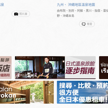
溫泉
九州、 沖繩地區溫泉地圖
由布院、別府、阿蘇、黑川、指宿、雲
照片庫
野、沖繩本島
導賞