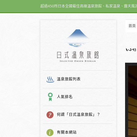
超過450所日本全國最佳高級溫泉旅館、私家溫泉、露天風
首頁
日式温泉旅館
溫泉旅館列表
人氣排名
何謂「日式溫泉旅館」？
有關本網站