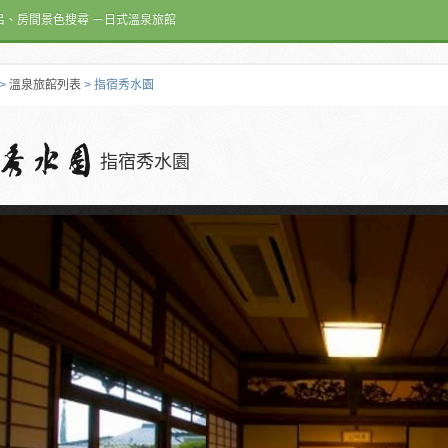
呂、房間景色搜尋 －日式溫泉旅館
>
溫泉旅館列表
> 指宿秀水園
指宿秀水園