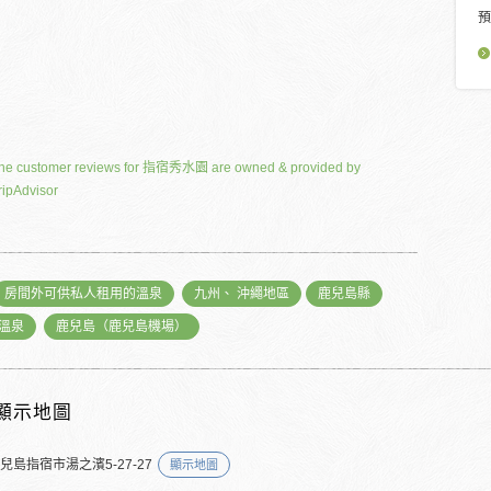
預
he customer reviews for 指宿秀水園 are owned & provided by
ripAdvisor
房間外可供私人租用的溫泉
九州、 沖繩地區
鹿兒島縣
溫泉
鹿兒島（鹿兒島機場）
顯示地圖
兒島指宿市湯之濱5-27-27
顯示地圖