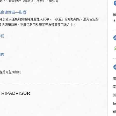
聞岳、釜蓋神社（射楯兵主神社）、屋久島
溫泉渡假區―指宿
將沙灘以溫泉加熱後將身體埋入其中，「砂浴」的知名場所。沿海富近約
＊
0多處源頭湧出，亦廣泛利用於農業與魚類養殖用途之上。
年份
總數
客房內全面禁菸
露
室
TRIPADVISOR
兼
使
費