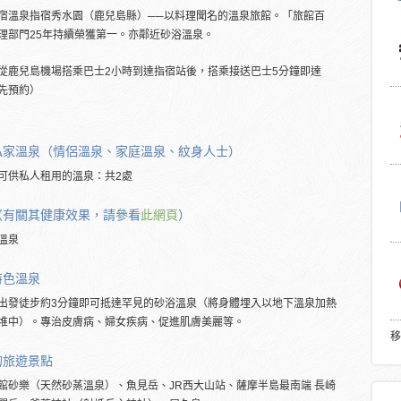
宿溫泉指宿秀水園（鹿兒島縣）──以料理聞名的溫泉旅館。「旅館百
理部門25年持續榮獲第一。亦鄰近砂浴溫泉。
從鹿兒島機場搭乘巴士2小時到達指宿站後，搭乘接送巴士5分鐘即達
先預約）
私家溫泉（情侶溫泉、家庭溫泉、紋身人士）
可供私人租用的溫泉：共2處
（有關其健康效果，請參看
此網頁
）
溫泉
特色溫泉
出發徒步約3分鐘即可抵達罕見的砂浴溫泉（將身體埋入以地下溫泉加熱
堆中）。專治皮膚病、婦女疾病、促進肌膚美麗等。
移
的旅遊景點
館砂樂（天然砂蒸溫泉）、魚見岳、JR西大山站、薩摩半島最南端 長崎