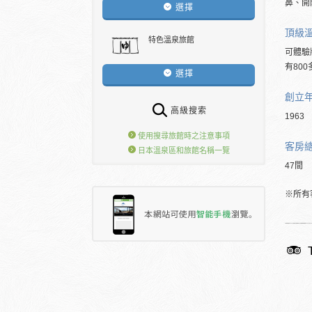
鼻、開
選擇
頂級
特色溫泉旅館
可體驗
有80
選擇
創立
高級搜索
1963
使用搜尋旅館時之注意事項
客房
日本溫泉區和旅館名稱一覽
47間
※所有