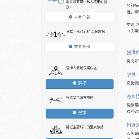
房外設有可供私人租用的溫
預訂指
泉）
選」料
查看全部
交通：
（需事
日本「No.1」的 溫泉旅館
查看全部
提供
房間外
選擇人氣溫泉渡假區
泉質
氯化物
選擇
奇趣
根據景色選擇旅館
從旅館
後的砂
選擇
附近
鄰近主要城市的溫泉旅館
沙蒸會