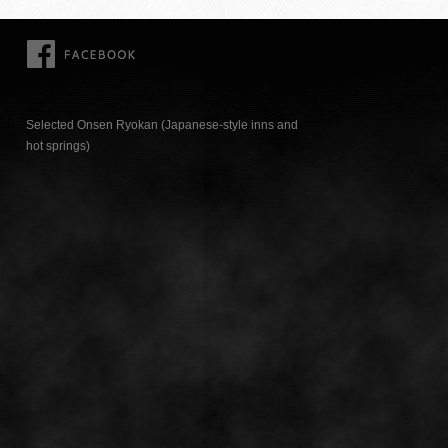
FACEBOOK
Selected Onsen Ryokan (Japanese-style inns and
hot springs)