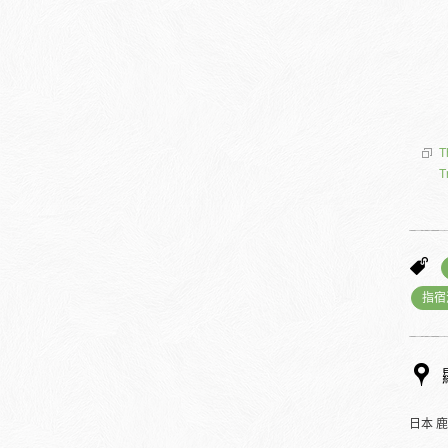
T
T
指宿
日本 鹿