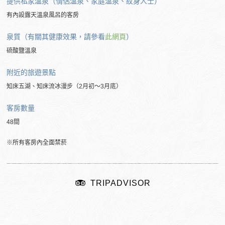
提供私家溫泉（情侶溫泉、家庭溫泉、紋身人士）
有內設露天溫泉風呂的客房
泉質（有關其健康效果，請參看
此網頁
）
硫酸鹽溫泉
附近的
旅遊景點
知床五湖、知床流冰漫步（2月初～3月底）
客房數量
48間
※所有客房內全面禁菸
TRIPADVISOR