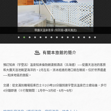
帶露天溫泉客房 (特別房+露天風呂)
有關本旅館的簡介
預訂知床（宇登呂）溫泉知床倫勃朗渡假酒店（北海道）──從露天浴池的客房
和大露天浴池眺望海洋的。2月左右，流冰抵達的港口就在眼前。位於世界遺產
──知床地區的旅館。
交通：從女滿別機場搭乘巴士※2小時10分鐘到達宇登呂溫泉巴士總站後，步行
4分鐘即達（※行駛期間：1月中～3月初、6月～9月）