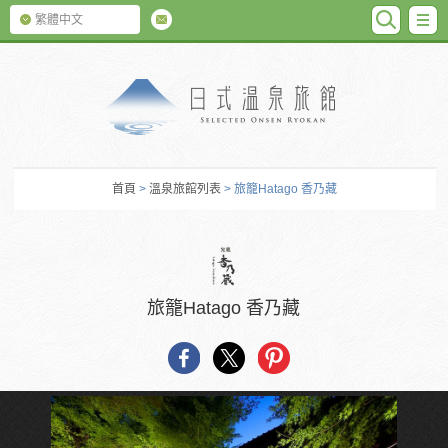
SEARC
M
繁體中文
日式温泉旅館
首頁
>
溫泉旅館列表
> 旅籠Hatago 香乃藏
旅籠Hatago 香乃藏