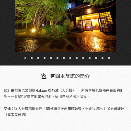
附設露天溫泉的客房
有關本旅館的簡介
預訂由布院溫泉旅籠Hatago 香乃藏（大分縣）──所有客房為散佈在庭園的別
館。一共8間客房皆附露天浴池，採用自然湧出之溫泉。
交通：從大分機場搭乘巴士55分鐘到達由布院站後，搭乘接送巴士10分鐘即達
（需事先預約）