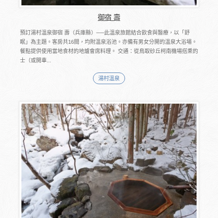
御宿 壽
預訂湯村溫泉御宿 壽（兵庫縣）──此溫泉旅館結合飲食與醫療，以「舒
眠」為主題。客房共16間，均附溫泉浴池。亦備有男女分開的溫泉大浴場。
餐點提供使用當地食材的地爐會席料理。 交通：從鳥取砂丘柯南機場搭乘的
士（或開車...
湯村溫泉