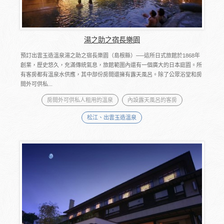
湯之助之宿長樂園
預訂出雲玉造溫泉湯之助之宿長樂園（島根縣）──這所日式旅館於1868年
創業，歷史悠久，充滿傳統氣息，旅館範圍內還有一個廣大的日本庭園。所
有客房都有溫泉水供應，其中部份房間還擁有露天風呂。除了公眾浴堂和房
間外可供私...
房間外可供私人租用的溫泉
內設露天風呂的客房
松江、出雲玉造溫泉