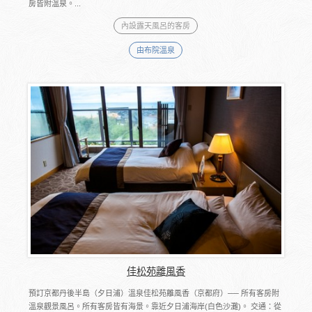
房皆附溫泉。...
內設露天風呂的客房
由布院溫泉
佳松苑離風香
預訂京都丹後半島（夕日浦）溫泉佳松苑離風香（京都府）── 所有客房附
溫泉觀景風呂。所有客房皆有海景。靠近夕日浦海岸(白色沙灘)。 交通：從