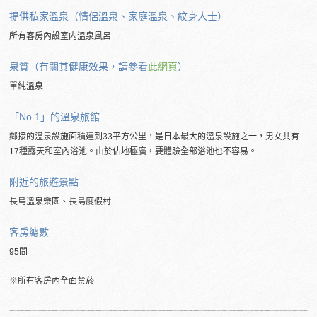
提供私家溫泉（情侶溫泉、家庭溫泉、紋身人士）
所有客房內設室内溫泉風呂
泉質（有關其健康效果，請參看
此網頁
）
單純溫泉
「No.1」的溫泉旅館
鄰接的溫泉設施面積達到33平方公里，是日本最大的溫泉設施之一，男女共有
17種露天和室內浴池。由於佔地極廣，要體驗全部浴池也不容易。
附近的旅遊景點
長島溫泉樂園、長島度假村
客房總數
95間
※所有客房內全面禁菸