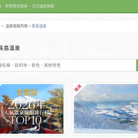
呂、房間景色搜尋 －日式溫泉旅館
>
溫泉旅館列表
> 長島溫泉
長島溫泉