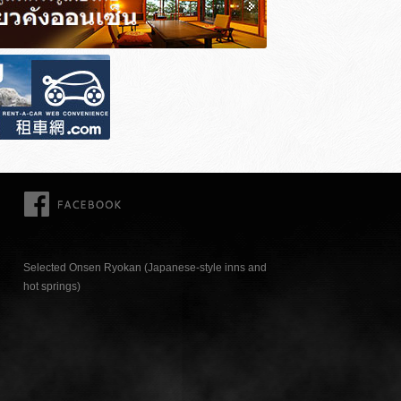
FACEBOOK
Selected Onsen Ryokan (Japanese-style inns and
hot springs)