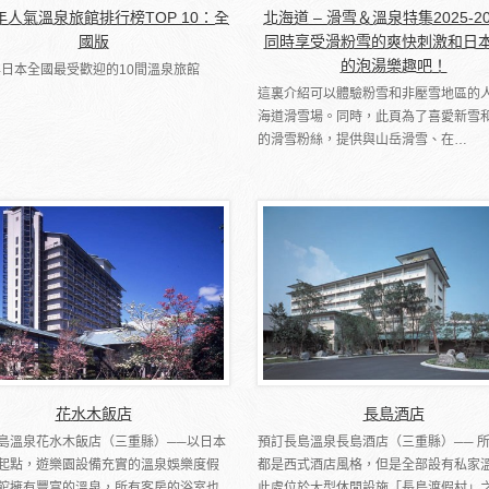
6年人氣溫泉旅館排行榜TOP 10：全
北海道 – 滑雪＆溫泉特集2025-2
國版
同時享受滑粉雪的爽快刺激和日
的泡湯樂趣吧！
5年日本全國最受歡迎的10間溫泉旅館
這裏介紹可以體驗粉雪和非壓雪地區的
海道滑雪場。同時，此頁為了喜愛新雪
的滑雪粉絲，提供與山岳滑雪、在…
花水木飯店
長島酒店
島溫泉花水木飯店（三重縣）──以日本
預訂長島溫泉長島酒店（三重縣）── 
起點，遊樂園設備充實的溫泉娛樂度假
都是西式酒店風格，但是全部設有私家
館擁有豐富的溫泉，所有客房的浴室也
此處位於大型休閒設施「長島渡假村」