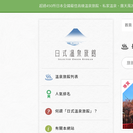
超過450所日本全國最佳高級溫泉旅館、私家溫泉、露天風
首頁
日式温泉旅館
溫泉旅館列表
人氣排名
何謂「日式溫泉旅館」？
有關本網站