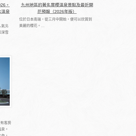
026。
九州地區的著名賞櫻溫泉景點及最近開
本溫泉
花預報（2026年版）
位於日本南端，從三月中開始，便可以欣賞到
美麗的櫻花。…
人氣北
和深雪
所有客房
溫泉。
之內，