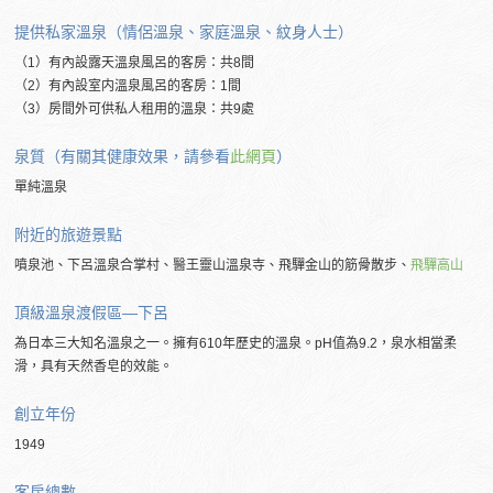
提供私家溫泉（情侶溫泉、家庭溫泉、紋身人士）
（1）有內設露天溫泉風呂的客房：共8間
（2）有內設室内溫泉風呂的客房：1間
（3）房間外可供私人租用的溫泉：共9處
泉質（有關其健康效果，請參看
此網頁
）
單純溫泉
附近的旅遊景點
噴泉池、下呂溫泉合掌村、醫王靈山溫泉寺、飛驒金山的筋骨散步、
飛驒高山
頂級溫泉渡假區―下呂
為日本三大知名溫泉之一。擁有610年歷史的溫泉。pH值為9.2，泉水相當柔
滑，具有天然香皂的效能。
創立年份
1949
客房總數