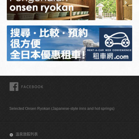
FACEBOOK
Selected Onsen Ryokan (Japanese-style inns and hot springs)
溫泉旅館列表