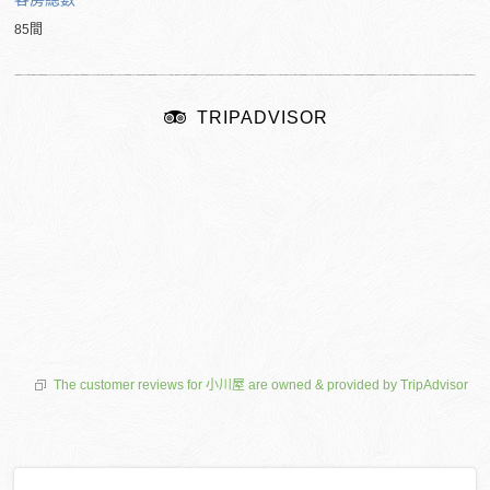
85間
TRIPADVISOR
The customer reviews for 小川屋 are owned & provided by TripAdvisor