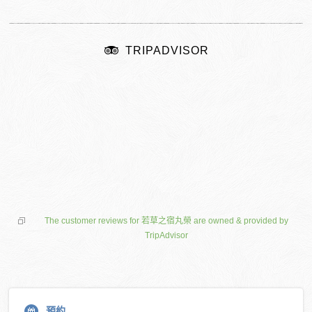
TRIPADVISOR
The customer reviews for 若草之宿丸榮 are owned & provided by
TripAdvisor
預約