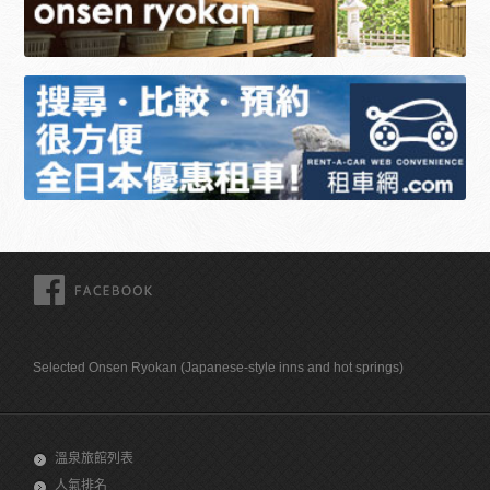
FACEBOOK
Selected Onsen Ryokan (Japanese-style inns and hot springs)
溫泉旅館列表
人氣排名