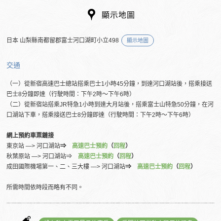
顯示地圖
日本 山梨縣南都留郡富士河口湖町小立498
顯示地圖
交通
（一）從新宿高速巴士總站搭乘巴士1小時45分鐘，到達河口湖站後，搭乘接送
巴士8分鐘即達（行駛時間：下午2時～下午6時）
（二）從新宿站搭乘JR特急1小時到達大月站後，搭乘富士山特急50分鐘，在河
口湖站下車，搭乘接送巴士8分鐘即達（行駛時間：下午2時～下午6時）
網上預約車票鏈接
東京站 ―> 河口湖站
⇒
高速巴士預約
（
回程
）
秋葉原站 ―> 河口湖站⇒
高速巴士預約
（
回程
）
成田國際機場第一、二、三大樓 ―> 河口湖站
⇒
高速巴士預約
（
回程
）
所需時間依時段而略有不同。