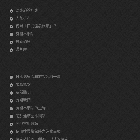
溫泉旅館列表
人氣排名
何謂「日式溫泉旅館」？
有關本網站
最新消息
照片庫
日本溫泉區和旅館名稱一覽
服務條款
私穩聲明
有關我們
有關本網站的查詢
關於連結至本網站
其他實用網站
使用搜尋旅館時之注意事項
溫泉旅館內三種不同形式的溫泉