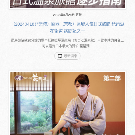
2023年8月28日 更新
（20240418非常時）關西（京都）區域人氣日式旅館 琵琶湖
花街道 訪問記之一
從京都站坐20分鐘的電車抵達雄琴溫泉站（おごと温泉駅）。從車站的月台上
可以看到日本最大的湖泊 琵琶湖…
最新消息