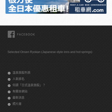
FACEBOOK
Selected Onsen Ryokan (Japanese-style inns and hot springs)
溫泉旅館列表
人氣排名
何謂「日式溫泉旅館」？
有關本網站
最新消息
照片庫