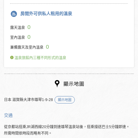
房間外可供私人租用的溫泉
0
露天溫泉
0
室內溫泉
0
兼備露天及室內溫泉
溫泉旅館內三種不同形式的溫泉
顯示地圖
日本 滋賀縣大津市雄琴1-9-28
顯示地圖
交通
從京都站搭乘JR湖西線20分鐘到達雄琴溫泉站後，搭乘接送巴士5分鐘即達。
所需時間依時段而略有不同。