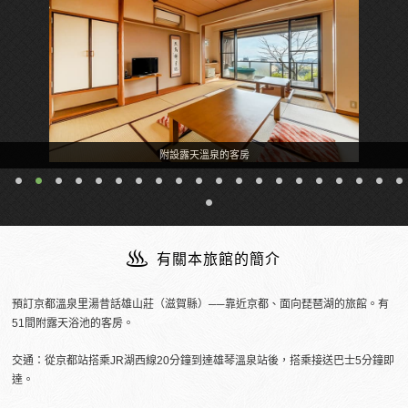
附設露天溫泉的客房
有關本旅館的簡介
預訂京都溫泉里湯昔話雄山莊（滋賀縣）──靠近京都、面向琵琶湖的旅館。有
51間附露天浴池的客房。
交通：從京都站搭乘JR湖西線20分鐘到達雄琴溫泉站後，搭乘接送巴士5分鐘即
達。