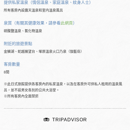
提供私家溫泉（情侶溫泉、家庭溫泉、紋身人士）
所有客房內設露天溫泉和室内溫泉風呂
泉質（有關其健康效果，請參看
此網頁
）
硫酸鹽溫泉、氯化物溫泉
附近的
旅遊景點
金鱗湖、蛇越展望台、塚原溫泉火口乃泉（伽藍岳）
客房數量
8間
※此日式旅館提供各客房內的私家溫泉，以及在客房外可供私人租用的溫泉風
呂，並不設男女各別的公共大浴堂。
※所有客房內全面禁菸
TRIPADVISOR