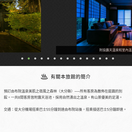
附設露天溫泉和室內溫泉的客房
有關本旅館的簡介
預訂由布院溫泉美肌之宿風之森林（大分縣）──所有客房為散佈在庭園的別
館。一共8間客房皆附露天浴池，採用自然湧出之溫泉。有山景優美的足湯。
交通：從大分機場搭乘巴士55分鐘到達由布院站後，搭乘接送巴士5分鐘即達。