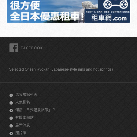
FACEBOOK
Selected Onsen Ryokan (Japanese-style inns and hot springs)
溫泉旅館列表
人氣排名
何謂「日式溫泉旅館」？
有關本網站
最新消息
照片庫