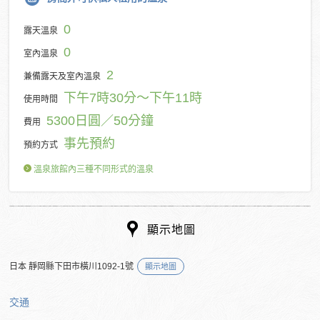
0
露天溫泉
0
室內溫泉
2
兼備露天及室內溫泉
下午7時30分～下午11時
使用時間
5300日圓／50分鐘
費用
事先預約
預約方式
溫泉旅館內三種不同形式的溫泉
顯示地圖
日本 靜岡縣下田市橫川1092-1號
顯示地圖
交通