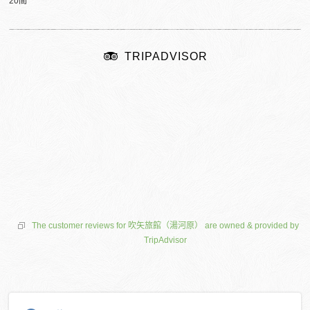
20間
TRIPADVISOR
The customer reviews for 吹矢旅館（湯河原） are owned & provided by
TripAdvisor