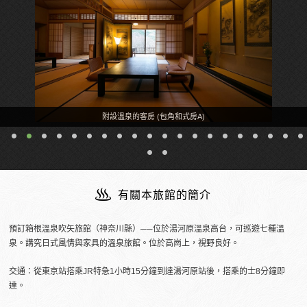
附設溫泉的客房 (包角和式房A)
有關本旅館的簡介
預訂箱根溫泉吹矢旅館（神奈川縣）──位於湯河原溫泉高台，可巡遊七種溫
泉。講究日式風情與家具的溫泉旅館。位於高崗上，視野良好。
交通：從東京站搭乘JR特急1小時15分鐘到達湯河原站後，搭乘的士8分鐘即
達。