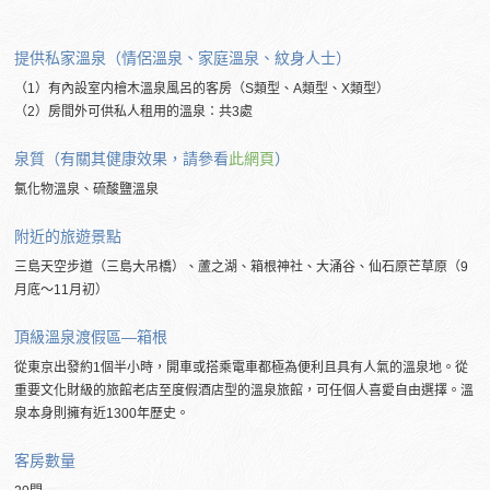
提供私家溫泉（情侶溫泉、家庭溫泉、紋身人士）
（1）有內設室内檜木溫泉風呂的客房（S類型、A類型、X類型）
（2）房間外可供私人租用的溫泉：共3處
泉質（有關其健康效果，請參看
此網頁
）
氯化物溫泉、硫酸鹽溫泉
附近的旅遊景點
三島天空步道（三島大吊橋）、蘆之湖、箱根神社、大涌谷、仙石原芒草原（9
月底～11月初）
頂級溫泉渡假區―箱根
從東京出發約1個半小時，開車或搭乘電車都極為便利且具有人氣的溫泉地。從
重要文化財級的旅館老店至度假酒店型的溫泉旅館，可任個人喜愛自由選擇。溫
泉本身則擁有近1300年歷史。
客房數量