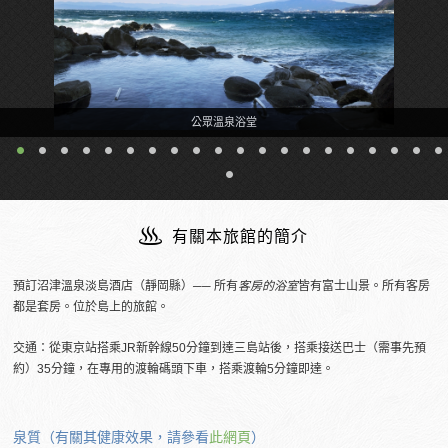
有關本旅館的簡介
預訂沼津溫泉淡島酒店（靜岡縣）── 所有
客房的浴室
皆有富士山景。所有客房
都是套房。位於島上的旅館。
交通：從東京站搭乘JR新幹線50分鐘到達三島站後，搭乘接送巴士（需事先預
約）35分鐘，在專用的渡輪碼頭下車，搭乘渡輪5分鐘即達。
泉質（有關其健康效果，請參看
此網頁
）