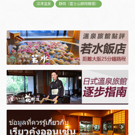
沼津溫泉
靜岡（富士山靜岡機場）