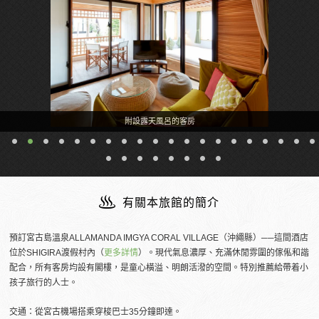
附設露天風呂的客房
有關本旅館的簡介
預訂宮古島溫泉ALLAMANDA IMGYA CORAL VILLAGE（沖繩縣）──這間酒店
位於SHIGIRA渡假村內（
更多詳情
）。現代氣息濃厚、充滿休閒雰圍的傢俬和諧
配合，所有客房均設有閣樓，是童心橫溢、明朗活潑的空間。特別推薦給帶着小
孩子旅行的人士。
交通：從宮古機場搭乘穿梭巴士35分鐘即達。