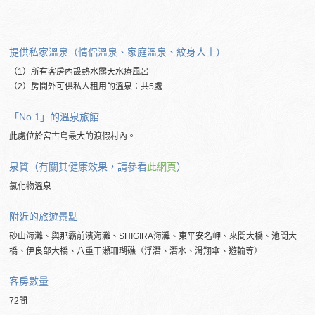
提供私家溫泉（情侶溫泉、家庭溫泉、紋身人士）
（1）所有客房內設熱水露天水療風呂
（2）房間外可供私人租用的溫泉：共5處
「No.1」的溫泉旅館
此處位於宮古島最大的渡假村內。
泉質（有關其健康效果，請參看
此網頁
）
氯化物溫泉
附近的旅遊景點
砂山海灘、與那霸前濱海灘、SHIGIRA海灘、東平安名岬、來間大橋、池間大
橋、伊良部大橋、八重干瀬珊瑚礁（浮潛、潛水、滑翔傘、遊輪等）
客房數量
72間