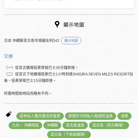
顯示地圖
日本 沖繩縣宮古島市城邊友利542
顯示地圖
交通
（一）從宮古機場搭乘穿梭巴士35分鐘即達。
（二）從宮古下地機場搭乘巴士1小時到達SHIGIRA SEVEN MILES RESORT站
後，搭乘穿梭巴士15分鐘即達。
所需時間依時段而略有不同。
設有私人露天風呂的客房
房間外可供私人租用的溫泉
海景
九州、 沖繩地區
沖繩縣
宮古島溫泉
宮古島（宮古機場）
宮古島（下地島機場）