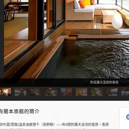
附設露天溫泉的客房
有關本旅館的簡介
田中澀(雪猴)溫泉油屋燈千（長野縣）──有9間附露天浴池的客房。客房