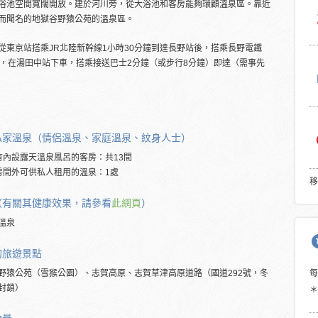
浴池空間寬闊開放。建於河川旁，從大浴池和客房能夠環顧溫泉區。靠近
而聞名的地獄谷野猿公苑的溫泉區。
從東京站搭乘JR北陸新幹線1小時30分鐘到達長野站後，搭乘長野電鐵
鐘，在湯田中站下車，搭乘接送巴士2分鐘（或步行8分鐘）即達（需事先
私家溫泉（情侶溫泉、家庭溫泉、紋身人士）
有內設露天溫泉風呂的客房：共13間
房間外可供私人租用的溫泉：1處
移
（有關其健康效果，請參看
此網頁
）
溫泉
的
旅遊景點
野猿公苑（雪猴公園）、志賀高原、志賀草津高原道路（國道292號，冬
封鎖）
＊