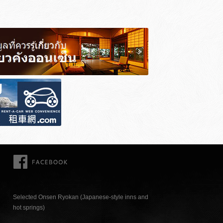
FACEBOOK
Selected Onsen Ryokan (Japanese-style inns and
hot springs)