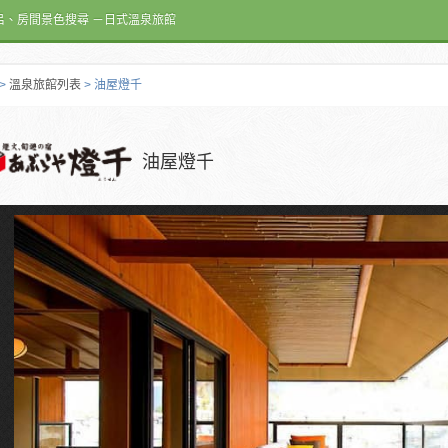
呂、房間景色搜尋 －日式溫泉旅館
>
溫泉旅館列表
> 油屋燈千
油屋燈千