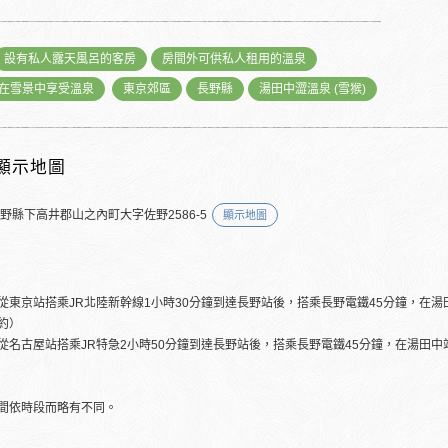
設有私人露天風呂的客房
房間外可供私人租用的溫泉
在雪景中享受溫泉
東京郊區
長野縣
湯田中澀溫泉 (雪猴)
顯示地圖
長野縣下高井郡山之內町大字佐野2586-5
顯示地圖
從東京站搭乘JR北陸新幹線1小時30分鐘到達長野站後，搭乘長野電鐵45分鐘，在
約）
從名古屋站搭乘JR特急2小時50分鐘到達長野站後，搭乘長野電鐵45分鐘，在湯田
間依時段而略有不同。