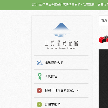
超過450所日本全國最佳高級溫泉旅館、私家溫泉、露天風
首頁
日式温泉旅館
溫泉旅館列表
人氣排名
何謂「日式溫泉旅館」？
有關本網站