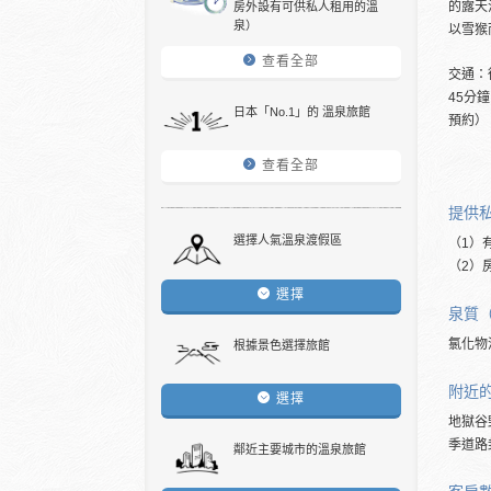
的露天
房外設有可供私人租用的溫
泉）
以雪猴
查看全部
交通：
45分
日本「No.1」的 溫泉旅館
預約）
查看全部
提供
選擇人氣溫泉渡假區
（1）
（2）
選擇
泉質
氯化物
根據景色選擇旅館
附近
選擇
地獄谷
季道路
鄰近主要城市的溫泉旅館