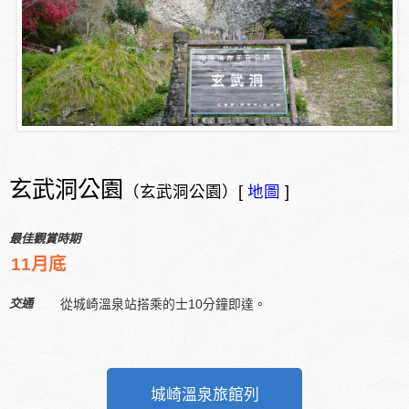
玄武洞公園
（玄武洞公園）[
地圖
]
最佳觀賞時期
11月底
交通
從城崎溫泉站搭乘的士10分鐘即達。
城崎溫泉旅館列