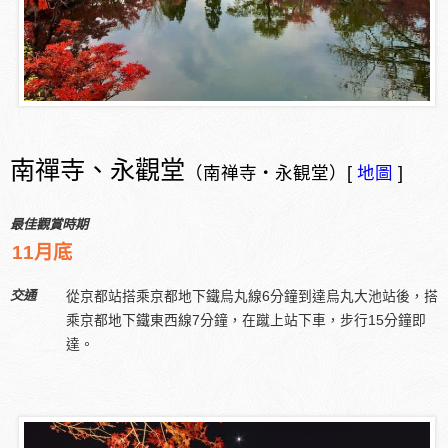
南禪寺、永觀堂
（南禅寺・永観堂）[
地圖
]
最佳觀賞時期
11月底
交通
從京都站搭乘京都地下鐵烏丸線6分鐘到達烏丸大池站後，搭
乘京都地下鐵東西線7分鐘，在蹴上站下車，步行15分鐘即
達。