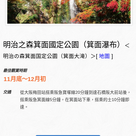
明治之森箕面國定公園（箕面瀑布）
＜
明治の森箕面国定公園（箕面大滝）＞[
地圖
]
最佳觀賞時期
11月底～12月初
交通
從大阪梅田站搭乘阪急寶塚線20分鐘到達石橋阪大前站後，
搭乘阪急箕面線5分鐘，在箕面站下車，搭乘的士10分鐘即
達。