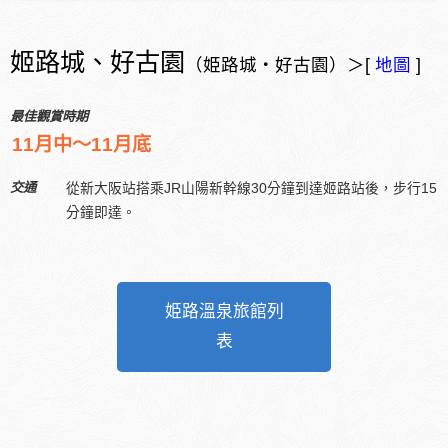
姬路城、好古園
（姫路城・好古園）＞[
地圖
]
最佳觀賞時期
11月中～11月底
交通
從新大阪站搭乘JR山陽新幹線30分鐘到達姬路站後，步行15
分鐘即達。
姫路溫泉旅館列
表