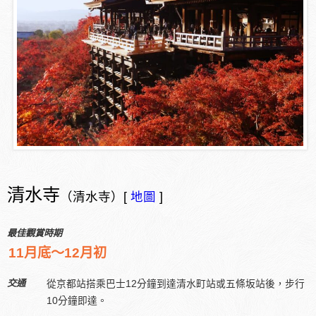
清水寺
（清水寺）[
地圖
]
最佳觀賞時期
11月底～12月初
交通
從京都站搭乘巴士12分鐘到達清水町站或五條坂站後，步行
10分鐘即達。