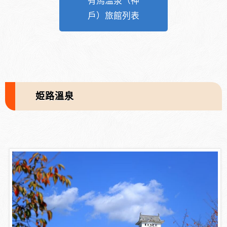
有馬溫泉（神
戶）旅館列表
姫路溫泉