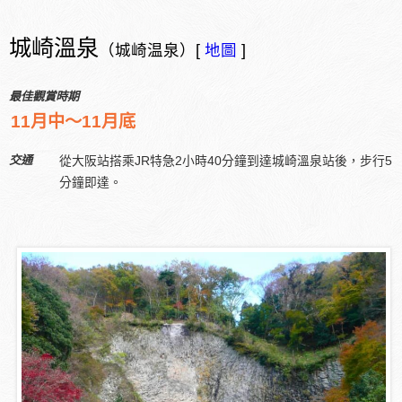
城崎溫泉
（城崎温泉）[
地圖
]
最佳觀賞時期
11月中～11月底
交通
從大阪站搭乘JR特急2小時40分鐘到達城崎溫泉站後，步行5
分鐘即達。