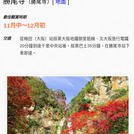
勝尾寺
（勝尾寺）[
地圖
]
最佳觀賞時期
11月中～12月初
交通
從梅田（大阪）站搭乘大阪地鐵御堂筋線、北大阪急行電鐵
20分鐘到達千里中央站後，搭乘巴士35分鐘，在勝尾寺站下
車即達。