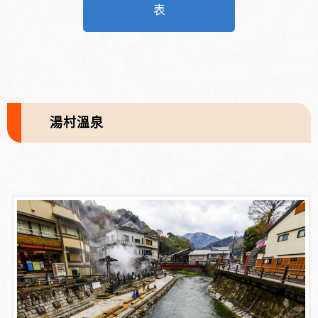
表
湯村溫泉