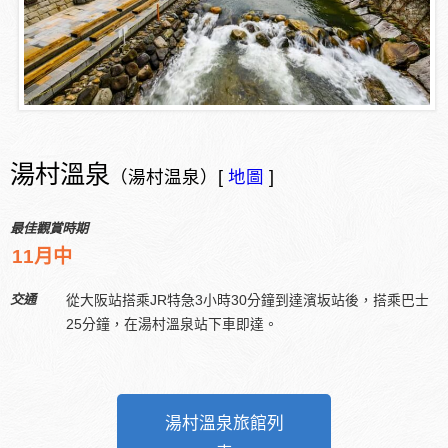
湯村溫泉
（湯村温泉）[
地圖
]
最佳觀賞時期
11月中
交通
從大阪站搭乘JR特急3小時30分鐘到達濱坂站後，搭乘巴士
25分鐘，在湯村溫泉站下車即達。
湯村溫泉旅館列