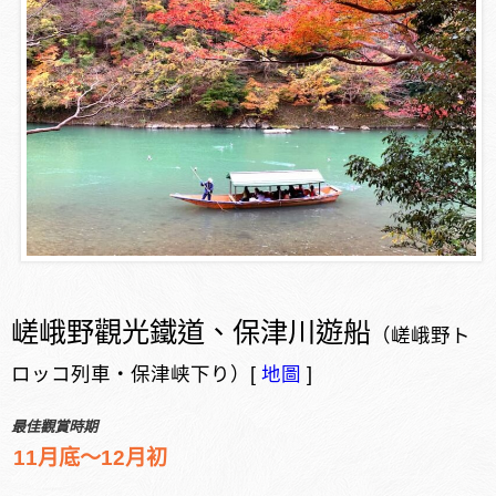
嵯峨野觀光鐵道、保津川遊船
（嵯峨野ト
ロッコ列車・保津峡下り）[
地圖
]
最佳觀賞時期
11月底～12月初