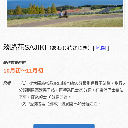
淡路花SAJIKI
（あわじ花さじき）[
地圖
]
最佳觀賞時期
10月初～11月初
交通
（1）從大阪站搭乘JR山陽本線50分鐘到達舞子站後，步行5
分鐘到達高速舞子站，再轉乘巴士25分鐘，在東浦巴士總站
下車，搭乘的士10分鐘即達。
（2）從淡路島（洲本）溫泉開車40分鐘左右。