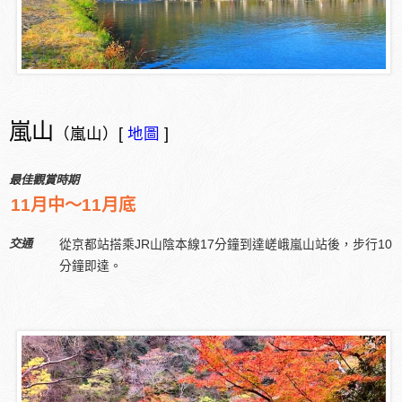
嵐山
（嵐山）[
地圖
]
最佳觀賞時期
11月中～11月底
交通
從京都站搭乘JR山陰本線17分鐘到達嵯峨嵐山站後，步行10
分鐘即達。