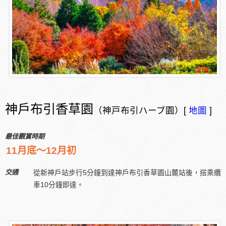
神戶布引香草園
（神戸布引ハーブ園）[
地圖
]
最佳觀賞時期
11月底～12月初
交通
從新神戶站步行5分鐘到達神戶布引香草園山麓站後，搭乘纜
車10分鐘即達。