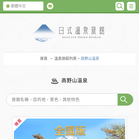
SEARC
M
繁體中文
日式温泉旅館
首頁
>
溫泉旅館列表
> 高野山溫泉
高野山溫泉