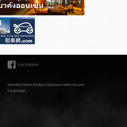
FACEBOOK
Selected Onsen Ryokan (Japanese-style inns and
hot springs)