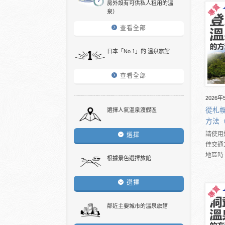
房外設有可供私人租用的溫
泉）
查看全部
日本「No.1」的 溫泉旅館
查看全部
2026年
從札幌
選擇人氣溫泉渡假區
方法
請使用
選擇
佳交通
地區時
根據景色選擇旅館
選擇
鄰近主要城市的溫泉旅館