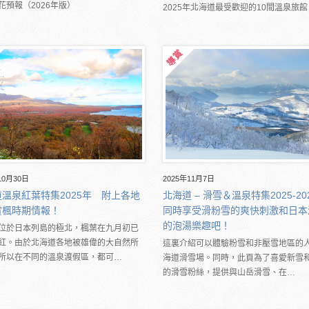
花預報（2026年版）
2025年北海道最受歡迎的10間溫泉旅館
2025年11月7日
10月30日
北海道 – 滑雪＆溫泉特集2025-20
溫泉紅葉特集2025年 附上各地
同時享受滑粉雪的爽快刺激和日本
賞楓時期情報！
的泡湯樂趣吧！
位於日本列島的極北，楓葉在九月初已
紅。由於北海道各地被雄偉的大自然所
這裏介紹可以體驗粉雪和非壓雪地區的
所以在不同的溫泉渡假區，都可…
海道滑雪場。同時，此頁為了喜愛新雪
的滑雪粉絲，提供與山岳滑雪、在…