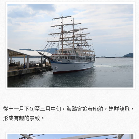
從十一月下旬至三月中旬，海鷗會追着船舶，連群競飛，
形成有趣的景致。