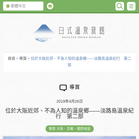
SEARC
M
繁體中文
日式温泉旅館
首頁
>
導賞
> 位於大阪近郊、不為人知的溫泉鄉――淡路島溫泉紀行 第二
部
導賞
2019年4月26日
位於大阪近郊、不為人知的溫泉鄉――淡路島溫泉紀
行 第二部
導賞 大阪、京都、關西地區