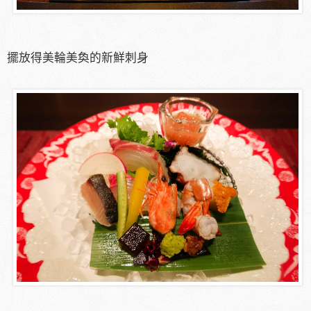
擺放得美輪美奐的新鮮刺身