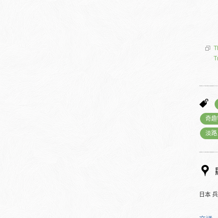
T
T
奇趣
淡路
日本 兵