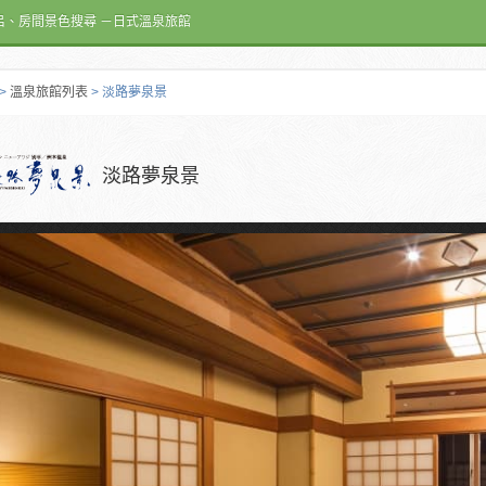
呂、房間景色搜尋 －日式溫泉旅館
>
溫泉旅館列表
> 淡路夢泉景
淡路夢泉景