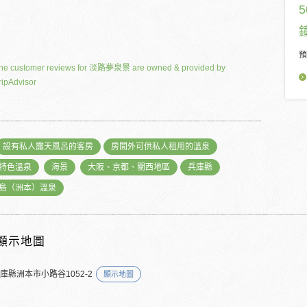
預
he customer reviews for 淡路夢泉景 are owned & provided by
ripAdvisor
設有私人露天風呂的客房
房間外可供私人租用的溫泉
特色溫泉
海景
大阪、京都、關西地區
兵庫縣
島（洲本）溫泉
顯示地圖
庫縣洲本市小路谷1052-2
顯示地圖