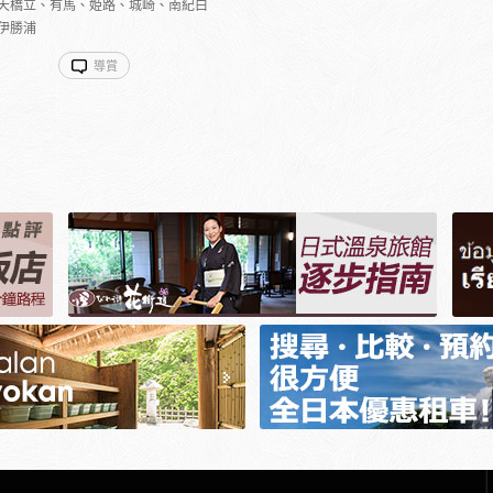
天橋立、有馬、姫路、城崎、南紀白
伊勝浦
導賞