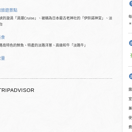
的旅遊景點
峽的漩渦「渦潮Cruise」、被稱為日本最古老神社的「伊弉諾神宮」、淡
＊
台
美食
路島特色的鮮魚、特產的淡路洋蔥、高級和牛「淡路牛」
數量
TRIPADVISOR
露
室
兼
使
費