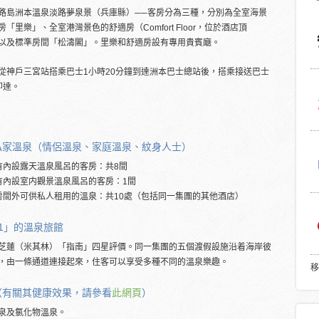
路島洲本溫泉淡路夢泉景（兵庫縣）──客房分為三種，分別為全室海景
房「里樂」、全室港灣景色的舒適房（Comfort Floor，位於酒店頂
以及標準房間「松濤閣」。里樂和舒適房設有專用貴賓廰。
從神戶三宮站搭乘巴士1小時20分鐘到達洲本巴士總站後，搭乘接送巴士
即達。
私家溫泉（情侶溫泉、家庭溫泉、紋身人士）
有內設露天溫泉風呂的客房：共8間
有內設室内觀景溫泉風呂的客房：1間
房間外可供私人租用的溫泉：共10處（包括同一集團的其他酒店）
.1」的溫泉旅館
芝蓮（米其林）「指南」四星評價。同一集團的五個渡假設施沿着海岸彼
，由一條通道連接起來，住客可以享受多種不同的溫泉樂趣。
移
（有關其健康效果，請參看
此網頁
）
泉及氯化物溫泉。