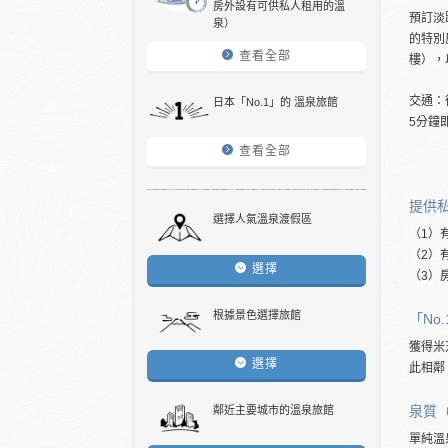
房外設有可供私人租用的溫
預訂淡
泉）
的特別
查看全部
樓），
交通：
日本「No.1」的 溫泉旅館
5分鐘
查看全部
提供
選擇人氣溫泉渡假區
（1）
（2）
選擇
（3）
根據景色選擇旅館
「No
獲得米
選擇
此相鄰
泉質
鄰近主要城市的溫泉旅館
單純溫