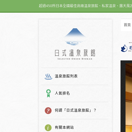
超過450所日本全國最佳高級溫泉旅館、私家溫泉、露天風
首頁
日式温泉旅館
溫泉旅館列表
人氣排名
何謂「日式溫泉旅館」？
有關本網站