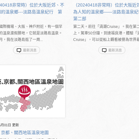
240418非常時）位於大阪近郊、不
（20240418非常時）位於大阪近
的溫泉鄉---淡路島溫泉紀行 第
為人知的溫泉鄉――淡路島溫泉
第二部
國際機場、大阪、神戶附近，有一個罕
第二天。前往「渦潮Cruise」。我在第
的溫泉渡假勝地，它就是淡路島溫泉。
上，駕車50分鐘，到達福良港，體驗「
月，我在淡路島逛了一周...
Cruise」，可以從船上觀看被譽為世界最大
最新消息
最新消息
5月01日 更新
、京都、關西地區溫泉地圖