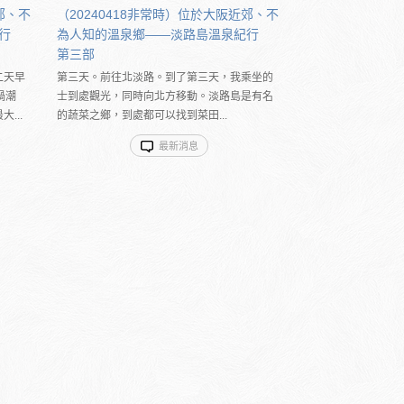
郊、不
（20240418非常時）位於大阪近郊、不
紀行
為人知的溫泉鄉――淡路島溫泉紀行
第三部
二天早
第三天。前往北淡路。到了第三天，我乘坐的
渦潮
士到處觀光，同時向北方移動。淡路島是有名
...
的蔬菜之鄉，到處都可以找到菜田...
最新消息