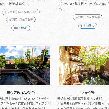
達。 提供私家溫泉（...
由布院站後，搭乘接送巴士6分鐘即達（
預約...
房間外可供私人租用的溫泉
內設露天風呂的客房
內設露天風呂的客房
由布院溫泉
由布院溫泉
由布之彩 YADOYA
草庵秋櫻
布院溫泉由布之彩 YADOYA（大分縣）
預訂由布院溫泉草庵秋桜（大分縣）──
有客房為散佈在庭園的別館。所有客房皆
附露天浴池的客房。有2種包租浴池。 
浴池和室內浴池。能夠欣賞大自然景
從大分機場搭乘巴士55分鐘到達由布院