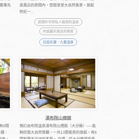
需事先
泉風呂的房間內，悠閒享受大自然美景。旅館
附近一...
房間外可供私人租用的溫泉
內設露天風呂的客房
日田天瀨、九重溫泉
湯布院山燈館
有6間
預訂由布院溫泉湯布院山燈館（大分縣）──能
交通：
夠欣賞大自然景觀，一共13間客房的旅館。有6
站後，
間附露天浴池的客房。 交通：從大分機場搭乘