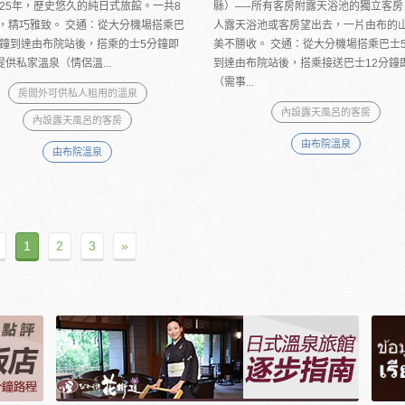
925年，歷史悠久的純日式旅館。一共8
縣）──所有客房附露天浴池的獨立客房
，精巧雅致。 交通：從大分機場搭乘巴
人露天浴池或客房望出去，一片由布的
分鐘到達由布院站後，搭乘的士5分鐘即
美不勝收。 交通：從大分機場搭乘巴士5
提供私家溫泉（情侶溫...
到達由布院站後，搭乘接送巴士12分鐘
（需事...
房間外可供私人租用的溫泉
內設露天風呂的客房
內設露天風呂的客房
由布院溫泉
由布院溫泉
1
2
3
»