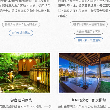
不時向上噴煙的櫻島景緻，邊沉浸於露
假酒店，被一片大自然所環抱。住客可
的體驗讓人為之感動。 交通：從鹿兒島
滿天星空，或者體驗草原騎馬，盡情享
乘巴士40分鐘到達鹿兒島中央站後，搭
然。溫泉方面也很充實，有公眾大浴堂
.
四個被...
房間外可供私人租用的溫泉
房間外可供私人租用的溫泉
內設露天風呂的客房
鹿兒島城山溫泉
日田天瀨、九重溫泉
御宿 由府兩築
草屋根之宿 龍之鬍鬚
布院溫泉御宿 由府兩築（大分縣）──創
預訂由布院溫泉草屋根之宿 龍之鬍鬚（