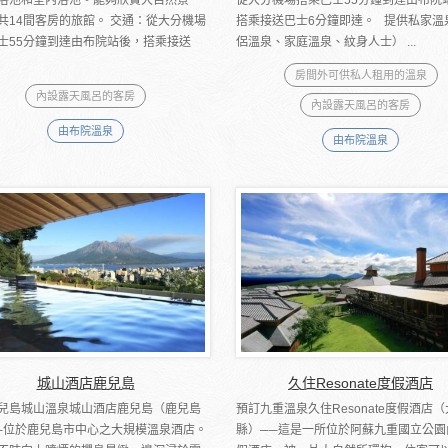
共14間客房的旅館。 交通：從大分機場
搭乘接送巴士6分鐘即達。 提供私家溫
士55分鐘到達由布院站後，搭乘接送
侶溫泉、家庭溫泉、紋身人士） ...
房間外可供私人租用的溫泉
內設露天風呂的客房
內設露天風呂的客房
由布院溫泉
由布院溫泉
城山酒店鹿兒島
久住Resonate度假酒店
兒島城山溫泉城山酒店鹿兒島（鹿兒島
預訂九重溫泉久住Resonate度假酒店
─位於鹿兒島市中心之大規模溫泉酒店。
縣）──這是一所位於阿蘇九重國立公園