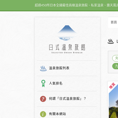
超過450所日本全國最佳高級溫泉旅館、私家溫泉、露天風
首頁
日式温泉旅館
溫泉旅館列表
人氣排名
何謂「日式溫泉旅館」？
有關本網站