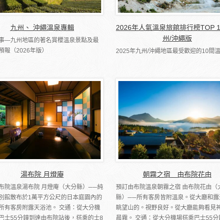
九州、 沖繩溫泉專輯
2026年人氣溫泉旅館排行榜TOP 
州/沖繩版
事―九州地區的著名賞櫻溫泉景點及最
預報（2026年版）
2025年九州/沖繩地區最受歡迎的10間
湯布院 月燈庵
朝霧之宿 由布院花由
布院溫泉湯布院 月燈庵（大分縣）──純
預訂由布院溫泉朝霧之宿 由布院花由（
別館散布於1萬平方公尺的日本庭園內的
縣）──所有客房皆附溫泉。從大廳和露
所有客房附露天浴池。 交通：從大分機
眺望山的。視野良好。從大廳能夠看見
巴士55分鐘到達由布院站後，搭乘的士8
晨霧。 交通：從大分機場搭乘巴士55分