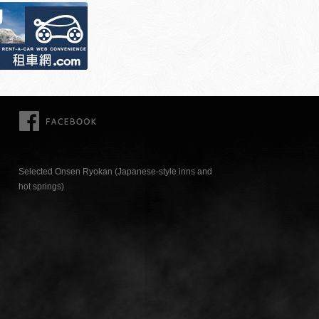
FACEBOOK
Selected Onsen Ryokan (Japanese-style inns and
hot springs)