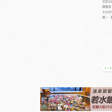
立於1
間客房
士55
達。 
1 / 3