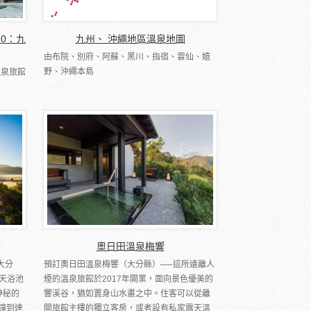
10：九
九州、 沖繩地區溫泉地圖
由布院、別府、阿蘇、黑川、指宿、雲仙、嬉
野、沖繩本島
溫泉旅館
奧日田溫泉梅響
大分
預訂奧日田溫泉梅響（大分縣）──這所遠離人
天浴池
煙的溫泉旅館於2017年開業，面向景色優美的
神秘的
響溪谷，猶如置身山水畫之中。住客可以從離
鐘到達
開旅館主樓的獨立客房，或者設有私家露天溫