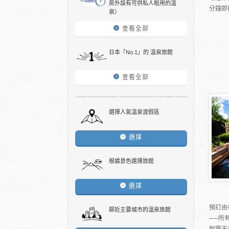
房外設有可供私人租用的溫
分鐘即
泉）
查看全部
日本「No.1」的 溫泉旅館
查看全部
選擇人氣溫泉渡假區
選擇
根據景色選擇旅館
選擇
預訂由
鄰近主要城市的溫泉旅館
──所
附露天