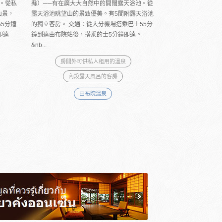
。從私
縣）──有在廣大大自然中的開闊露天浴池。從
山景，
露天浴池眺望山的景致優美。有5間附露天浴池
5分鐘
的獨立客房。 交通：從大分機場搭乘巴士55分
即達
鐘到達由布院站後，搭乘的士5分鐘即達。
&nb...
房間外可供私人租用的溫泉
內設露天風呂的客房
由布院溫泉