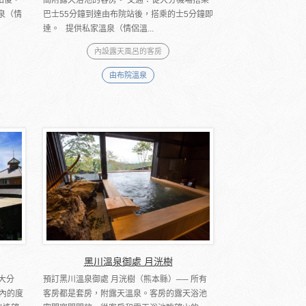
泉（情
巴士55分鐘到達由布院站後，搭乘的士5分鐘即
達。 提供私家溫泉（情侶溫...
內設露天風呂的客房
由布院溫泉
黑川溫泉御處 月洸樹
（大分
預訂黑川溫泉御處 月洸樹（熊本縣）── 所有
內的度
客房都是套房，附露天溫泉。客房的露天浴池