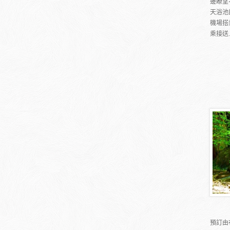
邊瞭望
天浴池
機場搭
乘接送..
預訂由