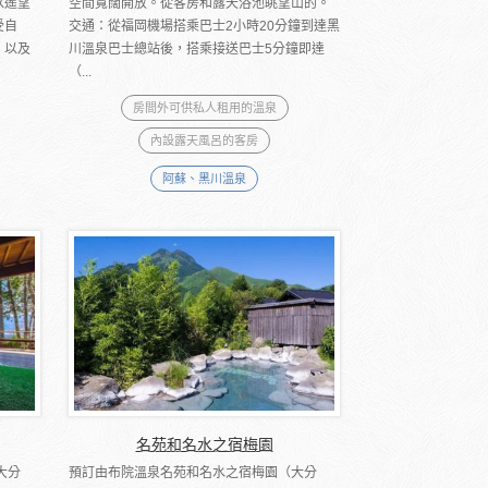
以遙望
空間寬闊開放。從客房和露天浴池眺望山的。
受自
交通：從福岡機場搭乘巴士2小時20分鐘到達黑
，以及
川溫泉巴士總站後，搭乘接送巴士5分鐘即達
（...
房間外可供私人租用的溫泉
內設露天風呂的客房
阿蘇、黑川溫泉
名苑和名水之宿梅園
大分
預訂由布院溫泉名苑和名水之宿梅園（大分