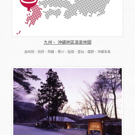
九州、 沖繩地區溫泉地圖
由布院、別府、阿蘇、黑川、指宿、雲仙、嬉野、沖繩本島