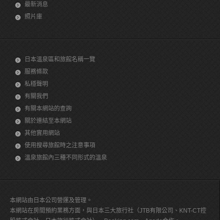
最新消息
照片庫
日本溫泉區和旅館名稱一覽
服務條款
私穩聲明
有關我們
有關本網站的查詢
關於連結至本網站
其他實用網站
使用搜尋旅館時之注意事項
溫泉旅館內三種不同形式的溫泉
本網站由日本公司營運及管理。
本網站在房間預約業務方面，與日本三大旅行社（JTB有限公司、KNT-CT控