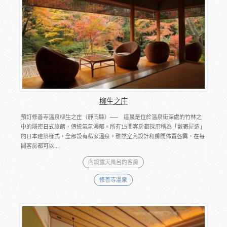
柳生之庄
預訂修善寺溫泉柳生之庄（靜岡縣）── 這裏是位於溫泉街深處的竹林之
中的隱密日式旅館，傳統氣氛濃郁。所有15間客房都採用稱為「數寄屋造」
的日本建築樣式，全部設有私家溫泉。雖然室內設計和房間佈置各異，在每
間客房都可以...
內設露天風呂的客房
修善寺溫泉