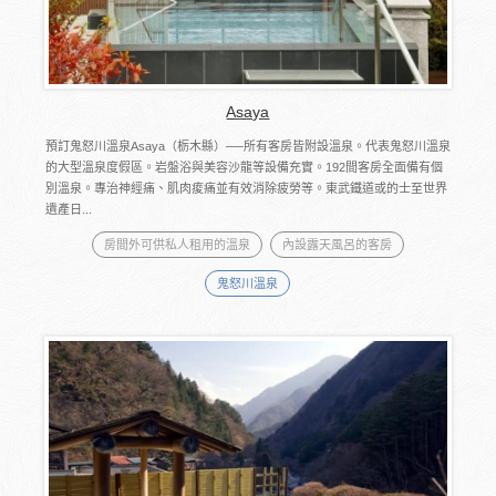
Asaya
預訂鬼怒川溫泉Asaya（栃木縣）──所有客房皆附設溫泉。代表鬼怒川溫泉
的大型溫泉度假區。岩盤浴與美容沙龍等設備充實。192間客房全面備有個
別溫泉。專治神經痛、肌肉痠痛並有效消除疲勞等。東武鐵道或的士至世界
遺產日...
房間外可供私人租用的溫泉
內設露天風呂的客房
鬼怒川溫泉