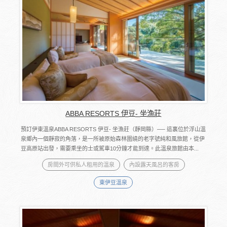
ABBA RESORTS 伊豆- 坐漁莊
預訂伊東溫泉ABBA RESORTS 伊豆- 坐漁莊（靜岡縣）── 這裏位於浮山溫
泉鄉內一個靜寂的角落，是一所被原始森林圍繞的老字號純和風旅館，從伊
豆高原站出發，需要乘坐的士或駕車10分鐘才能到達。此溫泉旅館由本...
房間外可供私人租用的溫泉
內設露天風呂的客房
東伊豆溫泉