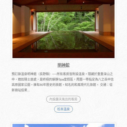
明神館
預訂扉溫泉明神館（長野縣）──所有客房皆附設溫泉。隱藏於重重深山之
中，猶如隱士居處，是終極的僻靜Spa度假區。周圍一帶指定為八之岳中信
高原國家公園。擁有80年歷史的旅館。知名的和風現代化旅館。 交通：從
新宿站搭乘...
內設露天風呂的客房
松本溫泉