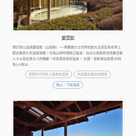
慶雲館
預訂西山溫泉慶雲館（山梨縣）──榮獲健力士世界紀錄大全認定為世界上
歷史最悠久的溫泉旅館。作為山林所環抱之秘湯，自古以來極受到多數京都
人士以及名將文人所鍾愛。所有客房皆附溫泉。 交通：從新宿站搭乘JR特
急1小時30...
房間外可供私人租用的溫泉
內設露天風呂的客房
西山、下部溫泉