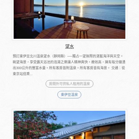
望水
預訂東伊豆北川溫泉望水（靜岡縣）──獨占一望無際的湛藍海洋與天空。
眺望海景，享受露天浴池的泡湯之樂讓人精神爽快。療效高，擁有每分鐘湧
出300公升的豐富水量。所有客房皆附溫泉。所有客房皆有海景。 交通：從
東京站搭乘...
房間外可供私人租用的溫泉
東伊豆溫泉