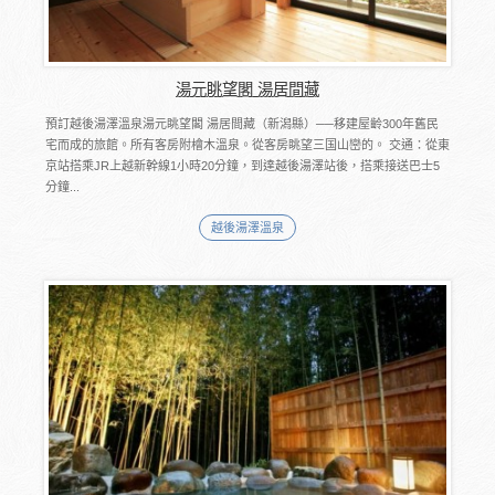
湯元眺望閣 湯居間藏
預訂越後湯澤溫泉湯元眺望閣 湯居間藏（新潟縣）──移建屋齡300年舊民
宅而成的旅館。所有客房附檜木溫泉。從客房眺望三国山巒的。 交通：從東
京站搭乘JR上越新幹線1小時20分鐘，到達越後湯澤站後，搭乘接送巴士5
分鐘...
越後湯澤溫泉