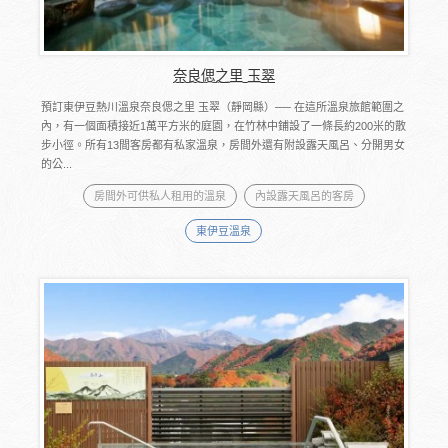
奈良偲之里 玉翠
預訂東伊豆熱川溫泉奈良偲之里 玉翠（靜岡縣）── 在這所溫泉旅館範圍之
內，有一個面積接近1萬平方米的庭園，在竹林中鋪設了一條長約200米的散
步小徑。所有13間客房都有私家溫泉，房間外還有附設露天風呂、分開男女
的公...
房間外可供私人租用的溫泉
內設露天風呂的客房
東伊豆溫泉