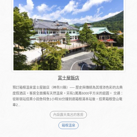
富士屋飯店
預訂箱根溫泉富士屋飯店（神奈川縣）── 歷史與傳統為其增添色彩的古典
度假酒店。客房全面備有天然溫泉。另有1萬萬6000平方米的庭園。 交通：
從新宿站搭乘小田急特急1小時30分鐘到達箱根湯本站後，搭乘箱根登山電
車2...
內設露天風呂的客房
箱根溫泉