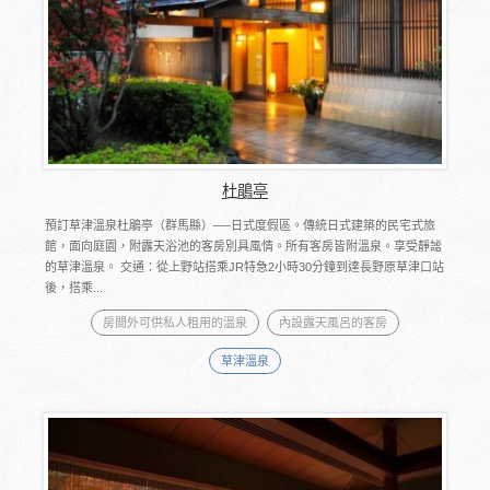
杜鵑亭
預訂草津溫泉杜鵑亭（群馬縣）──日式度假區。傳統日式建築的民宅式旅
館，面向庭園，附露天浴池的客房別具風情。所有客房皆附溫泉。享受靜謐
的草津溫泉。 交通：從上野站搭乘JR特急2小時30分鐘到達長野原草津口站
後，搭乘...
房間外可供私人租用的溫泉
內設露天風呂的客房
草津溫泉