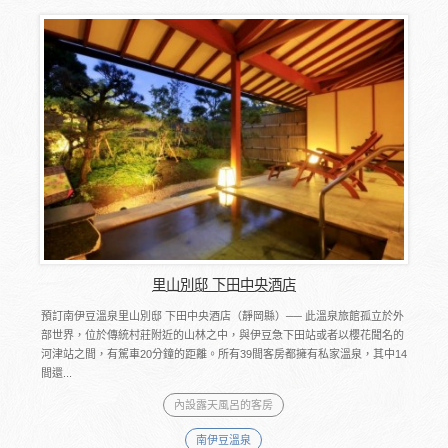
里山別邸 下田中央酒店
預訂南伊豆溫泉里山別邸 下田中央酒店（靜岡縣）── 此溫泉旅館孤立於外
部世界，位於傳統村莊附近的山林之中，與伊豆急下田站或者以櫻花聞名的
河津站之間，有駕車20分鐘的距離。所有39間客房都擁有私家溫泉，其中14
間還...
內設露天風呂的客房
南伊豆溫泉