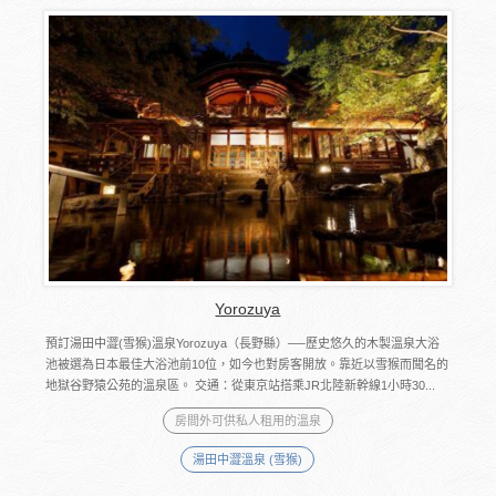
Yorozuya
預訂湯田中澀(雪猴)溫泉Yorozuya（長野縣）──歷史悠久的木製溫泉大浴
池被選為日本最佳大浴池前10位，如今也對房客開放。靠近以雪猴而聞名的
地獄谷野猿公苑的溫泉區。 交通：從東京站搭乘JR北陸新幹線1小時30...
房間外可供私人租用的溫泉
湯田中澀溫泉 (雪猴)