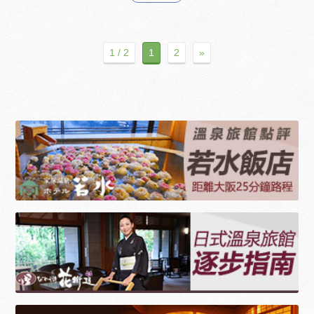
1 / 2
1
2
»