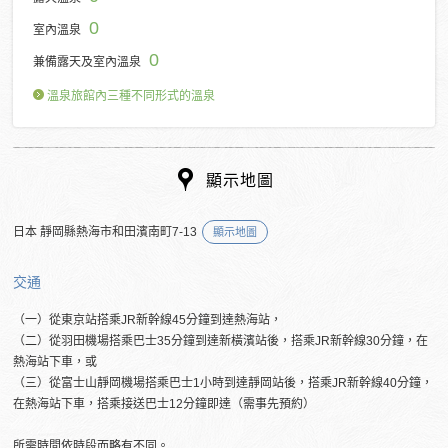
0
室內溫泉
0
兼備露天及室內溫泉
溫泉旅館內三種不同形式的溫泉
顯示地圖
日本 靜岡縣熱海市和田濱南町7-13
顯示地圖
交通
（一）從東京站搭乘JR新幹線45分鐘到達熱海站，
（二）從羽田機場搭乘巴士35分鐘到達新橫濱站後，搭乘JR新幹線30分鐘，在
熱海站下車，或
（三）從富士山靜岡機場搭乘巴士1小時到達靜岡站後，搭乘JR新幹線40分鐘，
在熱海站下車，搭乘接送巴士12分鐘即達（需事先預約）
所需時間依時段而略有不同。