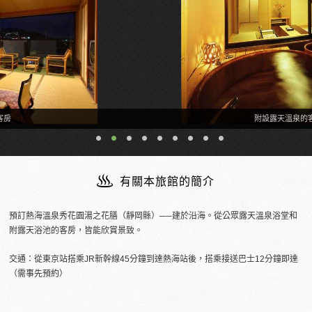
附設露天溫泉的客房
有關本旅館的簡介
預訂熱海溫泉秀花園湯之花膳（靜岡縣）──建於沿海。從公眾露天溫泉浴堂和
附露天浴池的客房，皆能欣賞景致。
交通：從東京站搭乘JR新幹線45分鐘到達熱海站後，搭乘接送巴士12分鐘即達
（需事先預約）