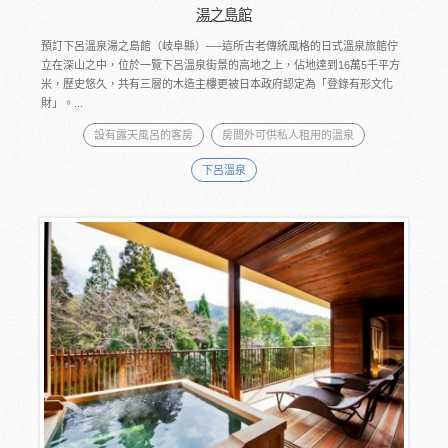
湯之島館
預訂下呂溫泉湯之島館（岐阜縣）──這所古老傳統風格的日式溫泉旅館佇
立在深山之中，位於一覽下呂溫泉街景的高地之上，佔地達到16萬5千平方
米，歷史悠久，共有三層的木造主樓更被日本政府認定為「登錄有形文化
財」。...
設有露天風呂的客房
房間外可供私人租用的溫泉
下呂溫泉