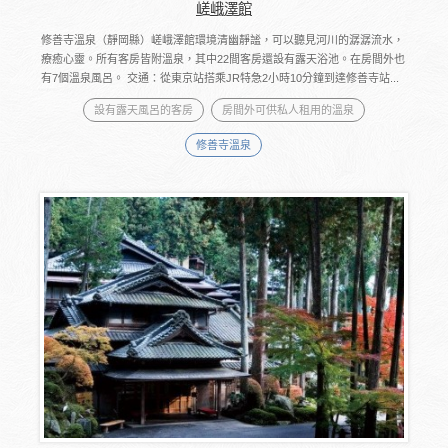
嵯峨澤館
修善寺溫泉（靜岡縣）嵯峨澤館環境清幽靜謐，可以聽見河川的潺潺流水，
療癒心靈。所有客房皆附溫泉，其中22間客房還設有露天浴池。在房間外也
有7個溫泉風呂。 交通：從東京站搭乘JR特急2小時10分鐘到達修善寺站...
設有露天風呂的客房
房間外可供私人租用的溫泉
修善寺溫泉