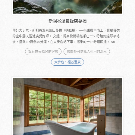
新祖谷溫泉飯店蔓橋
預訂大步危、新祖谷溫泉飯店蔓橋（德島縣）──搭乘纜車而上，景緻優美
的空中露天浴池廣受好評。 交通：從高松機場搭乘巴士50分鐘到達琴平站
後，搭乘JR特急45分鐘，在大步危站下車，搭乘的士15分鐘即達。 &n...
設有露天風呂的客房
房間外可供私人租用的溫泉
大步危、祖谷溫泉