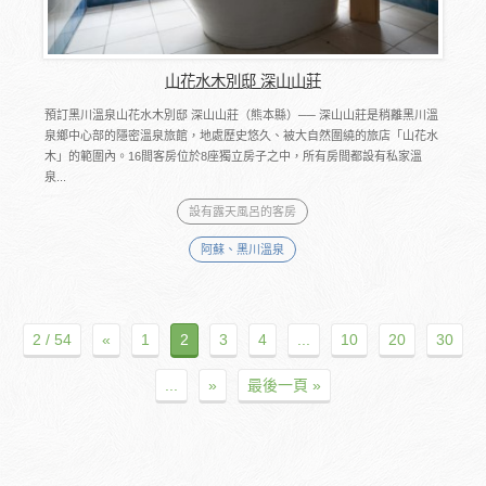
山花水木別邸 深山山莊
預訂黑川溫泉山花水木別邸 深山山莊（熊本縣）── 深山山莊是稍離黑川溫
泉鄉中心部的隱密溫泉旅館，地處歷史悠久、被大自然圍繞的旅店「山花水
木」的範圍內。16間客房位於8座獨立房子之中，所有房間都設有私家溫
泉...
設有露天風呂的客房
阿蘇、黑川溫泉
2 / 54
«
1
2
3
4
...
10
20
30
...
»
最後一頁 »