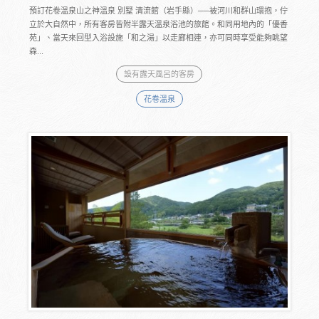
預訂花卷溫泉山之神溫泉 別墅 清流館（岩手縣）──被河川和群山環抱，佇
立於大自然中，所有客房皆附半露天溫泉浴池的旅館。和同用地內的「優香
苑」、當天來回型入浴設施「和之湯」以走廊相連，亦可同時享受能夠眺望
森...
設有露天風呂的客房
花卷溫泉