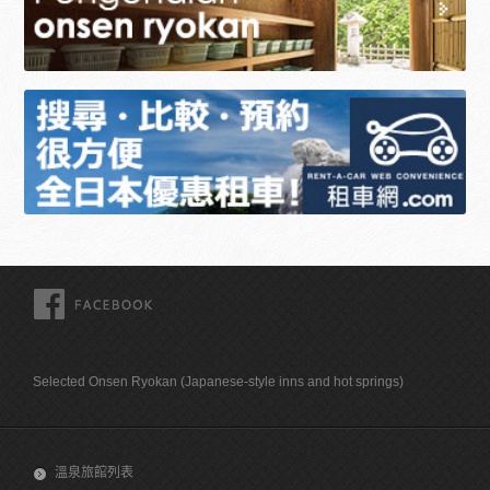
FACEBOOK
Selected Onsen Ryokan (Japanese-style inns and hot springs)
溫泉旅館列表