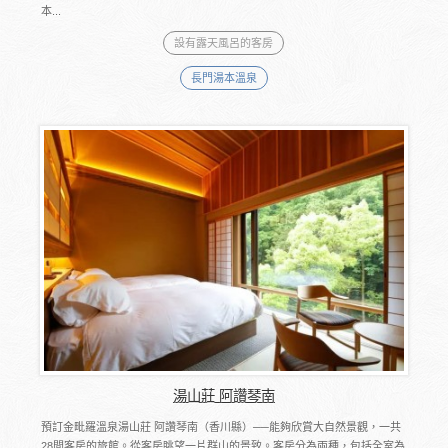
本...
設有露天風呂的客房
長門湯本溫泉
湯山莊 阿讚琴南
預訂金毗羅溫泉湯山莊 阿讚琴南（香川縣）──能夠欣賞大自然景觀，一共
28間客房的旅館。從客房眺望一片群山的景致。客房分為兩種，包括全室為