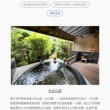
設有露天風呂的客房
房間外可供私人租用的溫泉
城崎溫泉
大谷山莊
預訂長門湯本溫泉大谷山莊（山口縣）──溫泉泡湯自是不在話下，天文觀
星圓頂與畫廊等設施充實，刺激您想像力的溫泉旅館。 交通：從山口宇部機
場搭乘巴士30分鐘到達新山口站後，搭乘共享的士1小時5分鐘，在長門湯