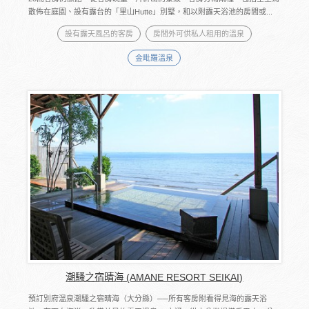
散佈在庭園、設有露台的「里山Hutte」別墅，和以附露天浴池的房間或...
設有露天風呂的客房
房間外可供私人租用的溫泉
金毗羅溫泉
潮騷之宿晴海 (AMANE RESORT SEIKAI)
預訂別府溫泉潮騷之宿晴海（大分縣）──所有客房附看得見海的露天浴