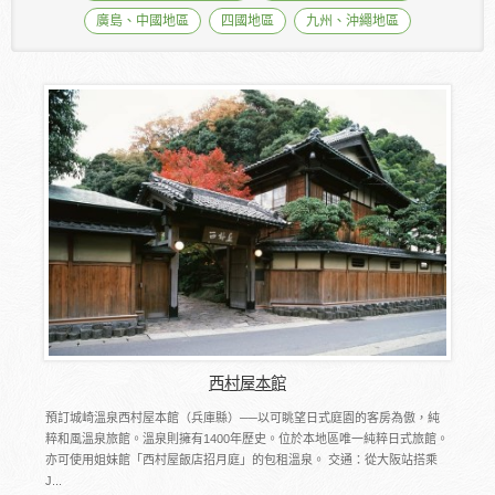
廣島、中國地區
四國地區
九州、沖繩地區
西村屋本館
預訂城崎溫泉西村屋本館（兵庫縣）──以可眺望日式庭園的客房為傲，純
粹和風溫泉旅館。溫泉則擁有1400年歷史。位於本地區唯一純粹日式旅館。
亦可使用姐妹館「西村屋飯店招月庭」的包租溫泉。 交通：從大阪站搭乘
J...