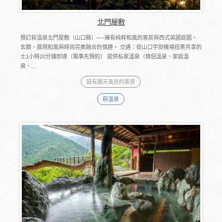
北門屋敷
預訂萩溫泉北門屋敷（山口縣）──擁有純粹和風的客房與西式英國庭園、
玄關，展現和風與時尚完美融合的情趣。 交通：從山口宇部機場搭乘共享的
士1小時20分鐘即達（需事先預約） 提供私家溫泉（情侶溫泉、家庭溫
泉、...
設有露天風呂的客房
萩溫泉