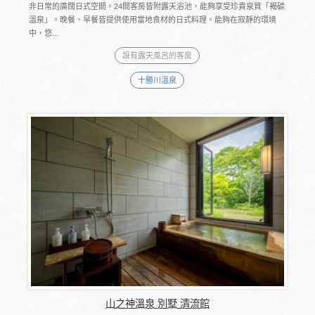
非日常的廣闊日式空間。24間客房皆附露天浴池，能夠享受珍貴泉質「褐碳
溫泉」。晚餐、早餐皆提供使用當地食材的日式料理。能夠在寂靜的環境
中，悠...
設有露天風呂的客房
十勝川溫泉
山之神溫泉 別墅 清流館