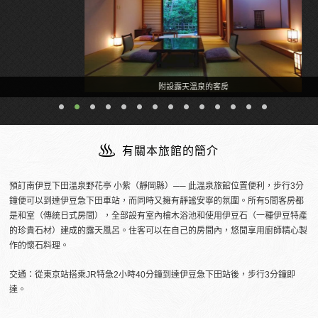
附設露天溫泉的客房
有關本旅館的簡介
預訂南伊豆下田溫泉野花亭 小紫（靜岡縣）── 此溫泉旅館位置便利，步行3分
鐘便可以到達伊豆急下田車站，而同時又擁有靜謐安寧的氛圍。所有5間客房都
是和室（傳統日式房間），全部設有室內檜木浴池和使用伊豆石（一種伊豆特產
的珍貴石材）建成的露天風呂。住客可以在自己的房間內，悠閒享用廚師精心製
作的懷石料理。
交通：從東京站搭乘JR特急2小時40分鐘到達伊豆急下田站後，步行3分鐘即
達。