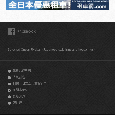
FACEBOOK
Selected Onsen Ryokan (Japanese-style inns and hot springs)
溫泉旅館列表
人氣排名
何謂「日式溫泉旅館」？
有關本網站
最新消息
照片庫