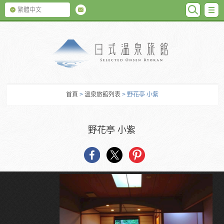
SEARC
M
繁體中文
日式温泉旅館
首頁
>
溫泉旅館列表
> 野花亭 小紫
野花亭 小紫