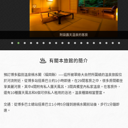
附設露天溫泉的客房
有關本旅館的簡介
預訂博多脇田溫泉楠水閣（福岡縣）──這所被翠綠大自然所圍繞的溫泉旅館位
於河流附近，從博多站搭乘巴士約1小時即達。在29間客房之中，很多房間都坐
享美麗河景，其中4間附有私人露天風呂，3間具備室內私家溫泉。在客房外，
還有10種露天風呂和6個可供私人租用的浴池，溫泉種類相當豐富。
交通：從博多巴士總站搭乘巴士1小時5分鐘到達楠水閣前站後，步行1分鐘即
達。