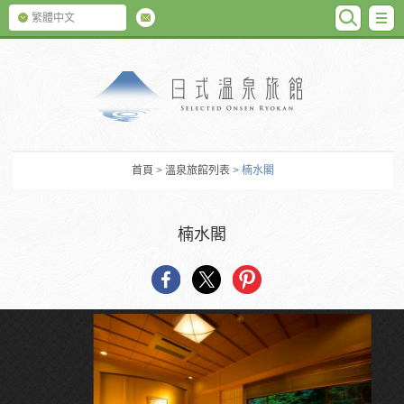
SEARC
M
繁體中文
日式温泉旅館
首頁
>
溫泉旅館列表
> 楠水閣
楠水閣