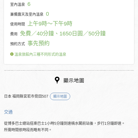
6
室內溫泉
0
兼備露天及室內溫泉
上午9時～下午9時
使用時間
免費／40分鐘、1650日圓／50分鐘
費用
事先預約
預約方式
溫泉旅館內三種不同形式的溫泉
顯示地圖
日本 福岡縣宮若市脅田507
顯示地圖
交通
從博多巴士總站搭乘巴士1小時5分鐘到達楠水閣前站後，步行1分鐘即達。
所需時間依時段而略有不同。