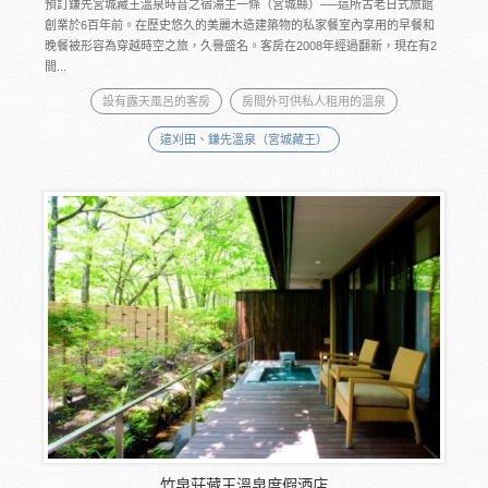
預訂鎌先宮城藏王溫泉時音之宿湯主一條（宮城縣）──這所古老日式旅館
創業於6百年前。在歷史悠久的美麗木造建築物的私家餐室內享用的早餐和
晚餐被形容為穿越時空之旅，久譽盛名。客房在2008年經過翻新，現在有2
間...
設有露天風呂的客房
房間外可供私人租用的溫泉
遠刈田、鎌先溫泉（宮城藏王）
竹泉莊藏王溫泉度假酒店