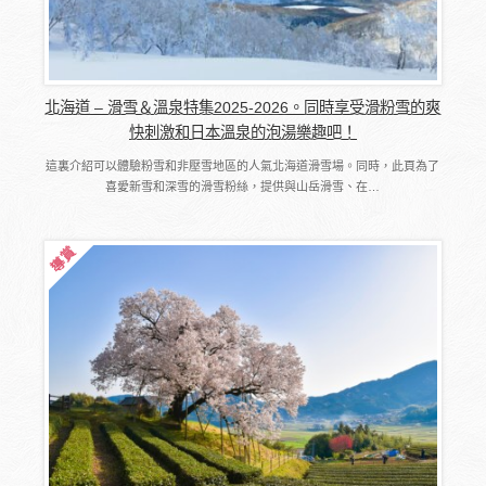
北海道 – 滑雪＆溫泉特集2025-2026。同時享受滑粉雪的爽
快刺激和日本溫泉的泡湯樂趣吧！
這裏介紹可以體驗粉雪和非壓雪地區的人氣北海道滑雪場。同時，此頁為了
喜愛新雪和深雪的滑雪粉絲，提供與山岳滑雪、在…