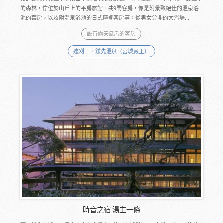
的森林，佇位於山丘上的平房旅館。共9間客房，像是附景致絕佳的溫泉浴
池的套房，以及附溫泉浴池的日式摩登客房等。從男女分開的大浴場...
設有露天風呂的客房
遠刈田、鎌先溫泉（宮城藏王）
時音之宿 湯主一條