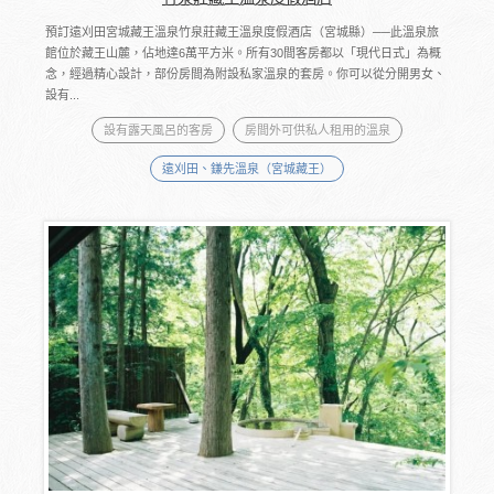
預訂遠刈田宮城藏王溫泉竹泉莊藏王溫泉度假酒店（宮城縣）──此溫泉旅
館位於藏王山麓，佔地達6萬平方米。所有30間客房都以「現代日式」為概
念，經過精心設計，部份房間為附設私家溫泉的套房。你可以從分開男女、
設有...
設有露天風呂的客房
房間外可供私人租用的溫泉
遠刈田、鎌先溫泉（宮城藏王）