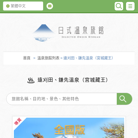
SEARC
M
繁體中文
日式温泉旅館
首頁
>
溫泉旅館列表
> 遠刈田、鎌先溫泉（宮城藏王）
遠刈田、鎌先溫泉（宮城藏王）