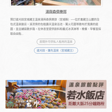
湯與森俱樂部
預訂遠刈田宮城藏王溫泉湯與森俱樂部（宮城縣）──位於裏藏王山麓的全
包式溫泉飯店。溪流旁的包租露天溫泉浴池、篝火花園等散布於寬廣的庭
園，並且舖設散步路。在休息室提供飲料和義式冰淇淋等，晚餐、早餐皆採
取自由點...
房間外可供私人租用的溫泉
遠刈田、鎌先溫泉（宮城藏王）