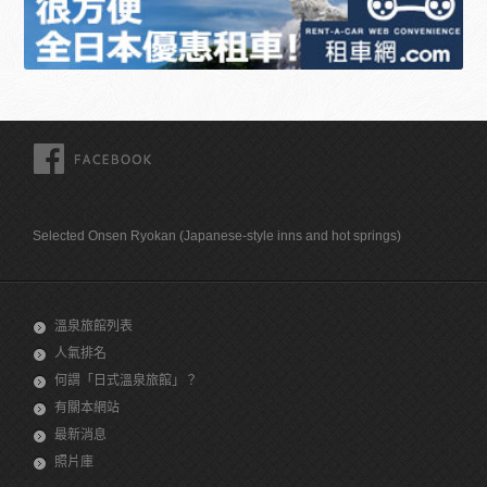
FACEBOOK
Selected Onsen Ryokan (Japanese-style inns and hot springs)
溫泉旅館列表
人氣排名
何謂「日式溫泉旅館」？
有關本網站
最新消息
照片庫