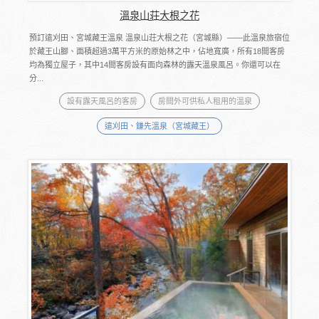
溫泉山荘大根之花
預訂遠刈田、宮城藏王溫泉 溫泉山荘大根之花（宮城縣）――此溫泉旅宿位
於藏王山腳、面積超過3萬平方米的原始林之中，佔地寬廣，所有18間客房
均為獨立屋子，其中14間客房設有面向森林的露天溫泉風呂。你還可以在
分...
設有露天風呂的客房
房間外可供私人租用的溫泉
遠刈田、鎌先溫泉（宮城藏王）