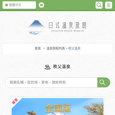
SEARC
M
繁體中文
日式温泉旅館
首頁
>
溫泉旅館列表
> 秩父溫泉
秩父溫泉