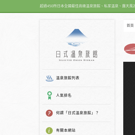
超過450所日本全國最佳高級溫泉旅館、私家溫泉、露天風
首頁
日式温泉旅館
溫泉旅館列表
人氣排名
何謂「日式溫泉旅館」？
有關本網站