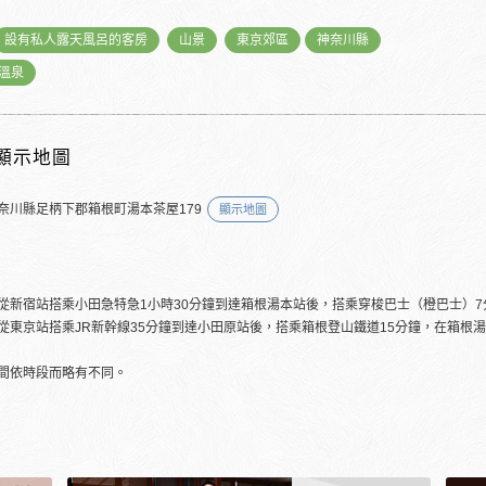
設有私人露天風呂的客房
山景
東京郊區
神奈川縣
溫泉
顯示地圖
奈川縣足柄下郡箱根町湯本茶屋179
顯示地圖
從新宿站搭乘小田急特急1小時30分鐘到達箱根湯本站後，搭乘穿梭巴士（橙巴士）7
從東京站搭乘JR新幹線35分鐘到達小田原站後，搭乘箱根登山鐵道15分鐘，在箱根
間依時段而略有不同。