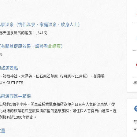
私家溫泉（情侶溫泉、家庭溫泉、紋身人士）
露天溫泉風呂的客房：共41間
（有關其健康效果，請參看
此網頁
）
泉
的旅遊景點
、箱根神社、大涌谷、仙石原芒草原（9月底～11月初）、御殿場
UM OUTLETS
移
溫泉渡假區―箱根
出發約1個半小時，開車或搭乘電車都極為便利且具有人氣的溫泉地。從
化財級的旅館老店至度假酒店型的溫泉旅館，可任個人喜愛自由選擇。溫
則擁有近1300年歷史。
＊
數量