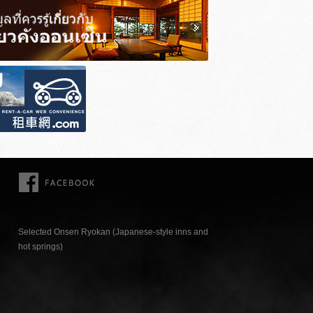
FACEBOOK
Selected Onsen Ryokan (Japanese-style inns and
hot springs)