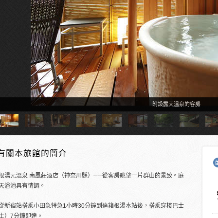
附設露天溫泉的客房
有關本旅館的簡介
根湯元溫泉 南風莊酒店（神奈川縣）──從客房眺望一片群山的景致。庭
天浴池具有情調。
從新宿站搭乘小田急特急1小時30分鐘到達箱根湯本站後，搭乘穿梭巴士
士）7分鐘即達。