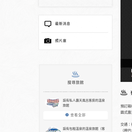
最新消息
照片庫
天溫泉的客房
搜尋旅館
設有私人露天風呂客房的溫泉
旅館
預訂箱
園式露
查看全部
交通：
設有包租溫泉的溫泉旅館（客
（橙巴