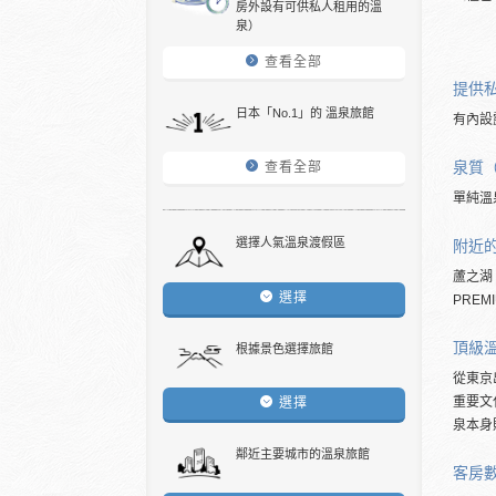
房外設有可供私人租用的溫
泉）
查看全部
提供
日本「No.1」的 溫泉旅館
有內設
泉質
查看全部
單純溫
選擇人氣溫泉渡假區
附近
蘆之湖
選擇
PREMI
頂級
根據景色選擇旅館
從東京
重要文
選擇
泉本身
鄰近主要城市的溫泉旅館
客房