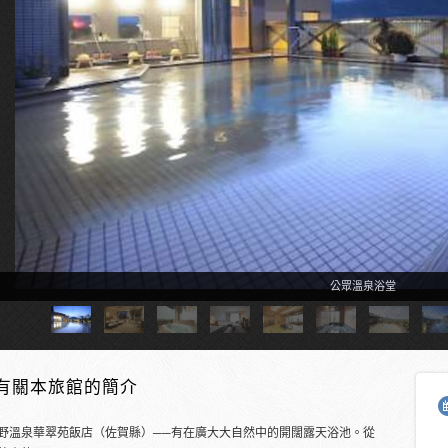
附設溫泉的客房
有關本旅館的簡介
野溫泉華翠苑飯店（佐賀縣）──有在廣大大自然中的開闊露天浴池。從