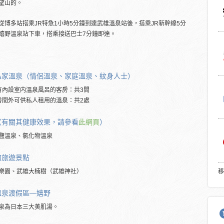
望山的。
從博多站搭乘JR特急1小時5分鐘到達武雄溫泉站後，搭乘JR新幹線5分
嬉野溫泉站下車，搭乘接送巴士7分鐘即達。
私家溫泉（情侶溫泉、家庭溫泉、紋身人士）
有內設室内溫泉風呂的客房：共3間
房間外可供私人租用的溫泉：共2處
（有關其健康效果，請參看
此網頁
）
鹽溫泉、氯化物溫泉
的旅遊景點
樂園、武雄大楠樹（武雄神社）
移
溫泉渡假區―嬉野
泉為日本三大美肌湯。