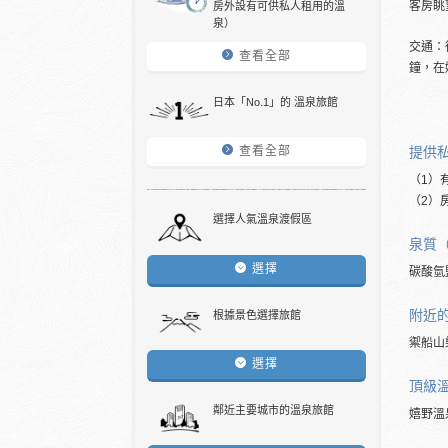
客房眺
房外設有可供私人租用的溫
泉）
交通：
查看全部
鐘，在
日本「No.1」的 溫泉旅館
提供
查看全部
（1）
（2）
選擇人氣溫泉渡假區
泉質
選擇
碳酸氫
附近
根據景色選擇旅館
禦船山
選擇
頂級
鄰近主要城市的溫泉旅館
嬉野溫