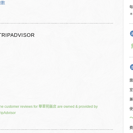
總數
＊
TRIPADVISOR
露
室
兼
he customer reviews for 華翠苑飯店 are owned & provided by
使
ripAdvisor
費