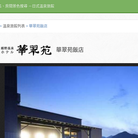
呂、房間景色搜尋 －日式溫泉旅館
>
溫泉旅館列表
> 華翠苑飯店
華翠苑飯店