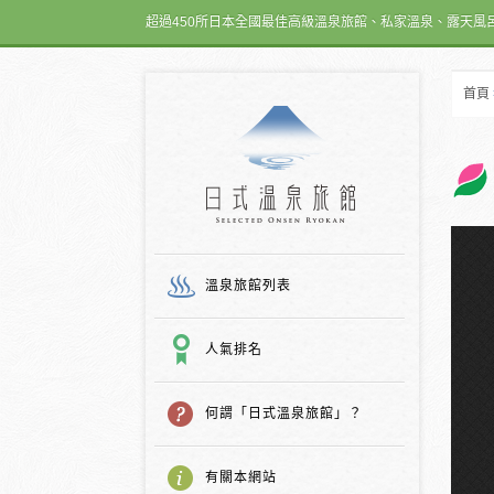
超過450所日本全國最佳高級溫泉旅館、私家溫泉、露天風
首頁
日式温泉旅館
溫泉旅館列表
人氣排名
何謂「日式溫泉旅館」？
有關本網站