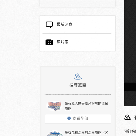
最新消息
照片庫
搜尋旅館
溫泉浴堂
設有私人露天風呂客房的溫泉
旅館
查看全部
預訂嬉
設有包租溫泉的溫泉旅館（客