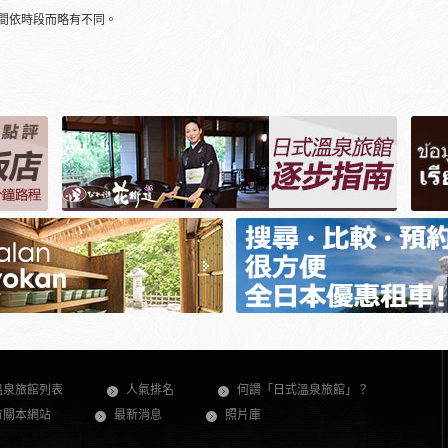
間依時段而略有不同。
溫泉旅館列表
人氣排名
何謂「日式溫泉旅館」？
有關本網站
最新消息
照片庫